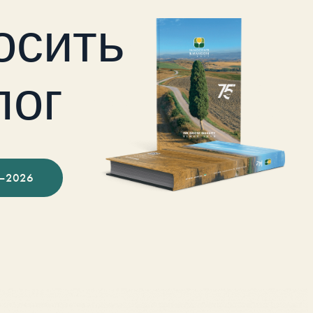
осить
лог
–2026