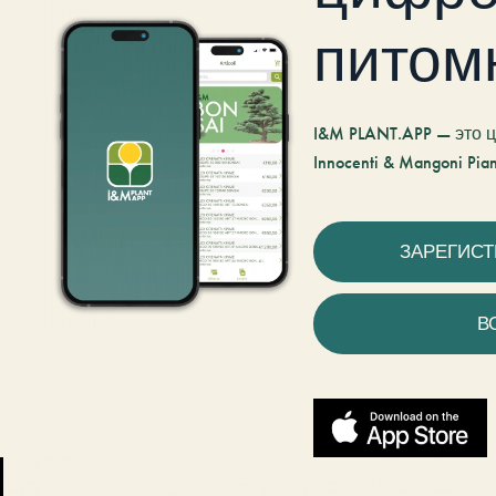
питом
I&M PLANT.APP — это
Innocenti & Mangoni Pian
ЗАРЕГИС
В