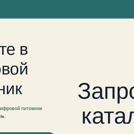
те в
вой
Запр
ник
ката
 цифровой питомник
te.