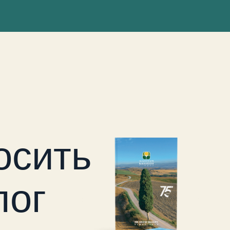
осить
лог