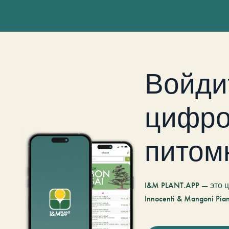
Войди
цифро
питом
I&M PLANT.APP — это
Innocenti & Mangoni Pian