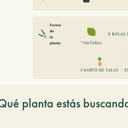
Forma
de
3 BOLAS 
la
planta
*NATURAL
CUARTO DE TALLO
E
Qué planta estás buscand