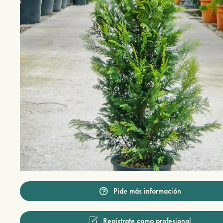
Pide más información
Regístrate como profesional