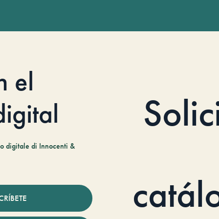
n el
Solic
igital
 digitale di Innocenti &
catál
CRÍBETE