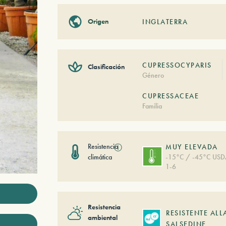
Origen
INGLATERRA
CUPRESSOCYPARIS
Clasificación
Género
CUPRESSACEAE
Familia
Resistencia
ⓘ
MUY ELEVADA
climática
-15°C / -45°C US
1-6
Resistencia
RESISTENTE ALL
ambiental
SALSEDINE