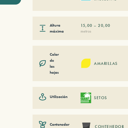
Altura
15,00
–
20,00
máxima
metros
Color
de
AMARILLAS
las
hojas
Utilización
SETOS
Contenedor
CONTENEDOR