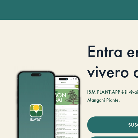
Entra e
vivero d
I&M PLANT.APP è il vivaio
Mangoni Piante.
SUS