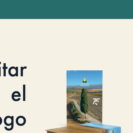
itar
el
ogo