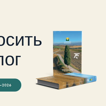
осить
лог
–2026