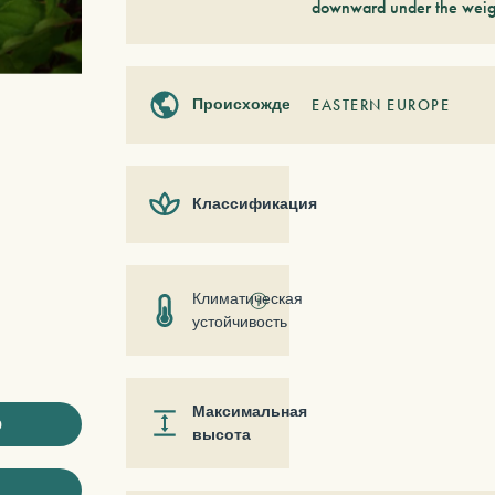
downward under the weigh
Происхождение
EASTERN EUROPE
Классификация
Климатическая
ⓘ
устойчивость
Максимальная
ю
высота