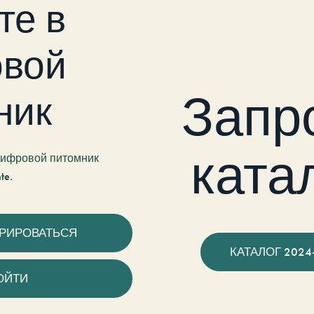
те в
вой
Запр
ник
ката
 цифровой питомник
te.
ТРИРОВАТЬСЯ
КАТАЛОГ 2024
ОЙТИ