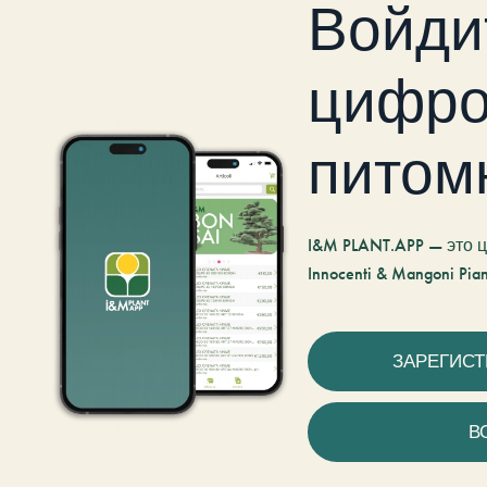
Войди
цифро
питом
I&M PLANT.APP — это
Innocenti & Mangoni Pian
ЗАРЕГИС
В