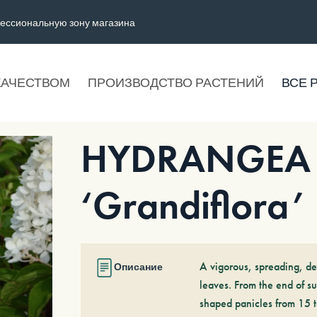
ессиональную зону магазина
КАЧЕСТВОМ
ПРОИЗВОДСТВО РАСТЕНИЙ
ВСЕ 
HYDRANGEA p
‘Grandiflora’
A vigorous, spreading, de
Описание
leaves. From the end of s
shaped panicles from 15 t