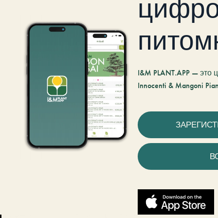
цифро
питом
I&M PLANT.APP — это
Innocenti & Mangoni Pian
ЗАРЕГИС
В