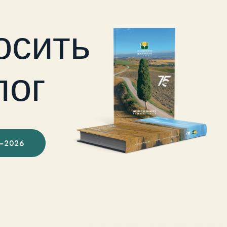
осить
лог
–2026