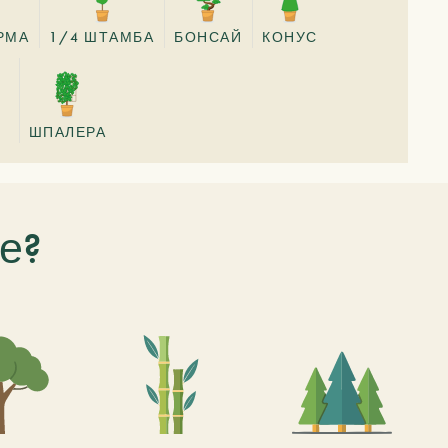
РМА
1/4 ШТАМБА
БОНСАЙ
КОНУС
Р
ШПАЛЕРА
е?