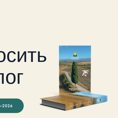
осить
лог
–2026