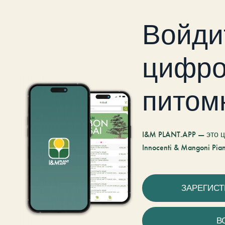
Войди
цифро
питом
I&M PLANT.APP — это
Innocenti & Mangoni Pian
ЗАРЕГИС
В