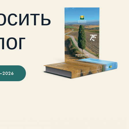
осить
лог
–2026