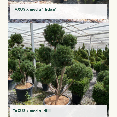
TAXUS x media ‘Hicksii’
TAXUS x media ‘Hillii’