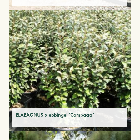
ELAEAGNUS x ebbingei ‘Compacta’