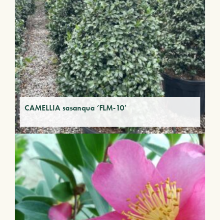
CAMELLIA sasanqua ‘FLM-10’