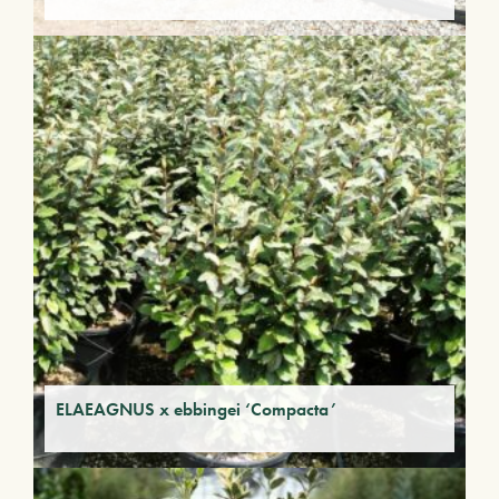
ELAEAGNUS x ebbingei ‘Compacta’