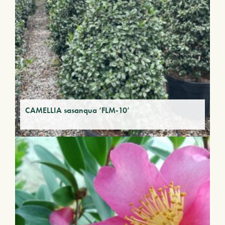
CAMELLIA sasanqua ‘FLM-10’