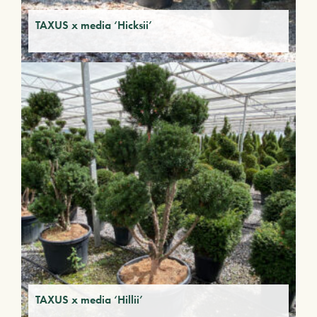
TAXUS x media ‘Hicksii’
TAXUS x media ‘Hillii’