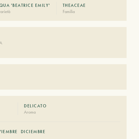
UA 'BEATRICE EMILY'
THEACEAE
arietà
Familia
DA
DELICATO
Aroma
IEMBRE
DICIEMBRE