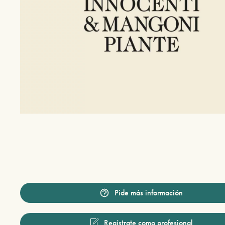
Pide más información
Regístrate como profesional