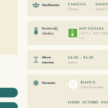
CAMELLIA
SASANQ
Clasificación
Género
Specie/v
Resistencia
ⓘ
MUY ELEVADA
climática
-15°C / -45°C US
1-6
Altura
04,00
–
06,00
máxima
metros
BLANCO
Floración
Color floreciente
ENERO
OCTUBRE
NOV