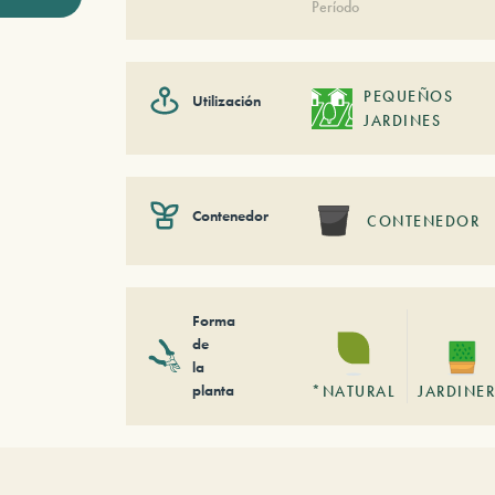
Período
PEQUEÑOS
Utilización
JARDINES
Contenedor
CONTENEDOR
Forma
de
la
planta
*NATURAL
JARDINE