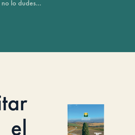
 no lo dudes...
itar
el