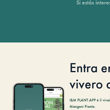
Si estás inter
Entra e
vivero d
I&M PLANT.APP è il vivaio
Mangoni Piante.