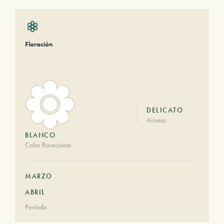
Floración
DELICATO
Aroma
BLANCO
Color floreciente
MARZO
ABRIL
Período