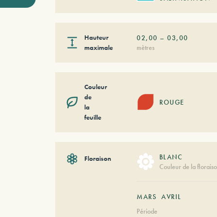
Hauteur
02,00
–
03,00
maximale
mètres
Couleur
de
ROUGE
la
feuille
BLANC
Floraison
Couleur de la florais
MARS
AVRIL
Période