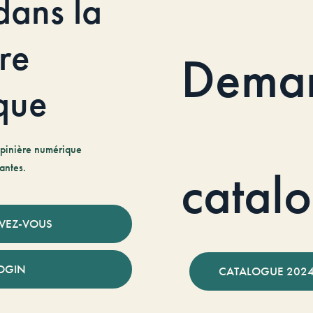
dans la
re
Dema
que
pinière numérique
antes.
catal
IVEZ-VOUS
OGIN
CATALOGUE 2024