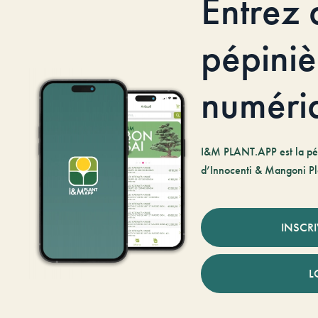
Entrez 
pépiniè
numéri
I&M PLANT.APP est la pé
d’Innocenti & Mangoni Pl
INSCR
L