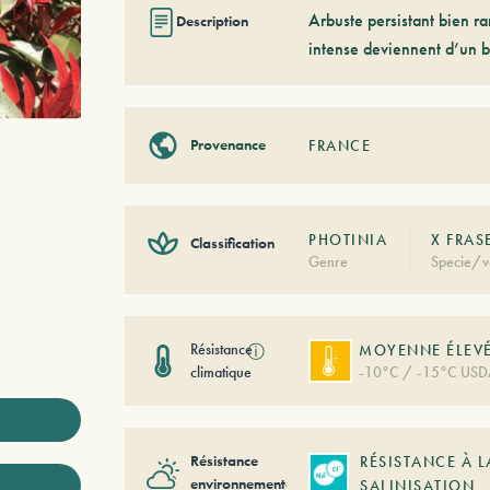
Arbuste persistant bien ra
Description
intense deviennent d’un be
Provenance
FRANCE
PHOTINIA
X FRAS
Classification
Genre
Specie/v
Résistance
ⓘ
MOYENNE ÉLEV
climatique
-10°C / -15°C USD
Résistance
RÉSISTANCE À L
environnementale
SALINISATION