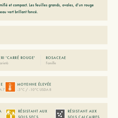
mifié et compact. Les feuilles grands, ovales, d’un rouge
au vert brillant foncé.
ERI 'CARRÉ ROUGE'
ROSACEAE
arietà
Famille
ÉE
MOYENNE ÉLEVÉE
A 7
-5°C / -10°C USDA 8
A
RÉSISTANT AUX
RÉSISTANT AUX
SOLS SECS
SOLS CALCAIRES