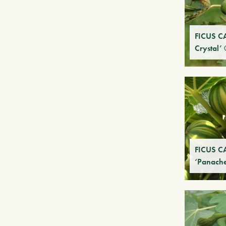
FICUS CA
Crystal’
FICUS C
‘Panach