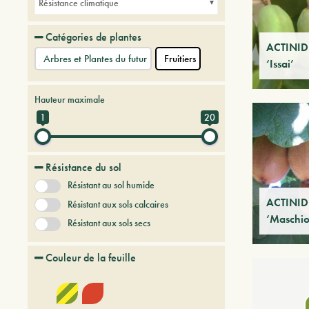
Résistance climatique
Catégories de plantes
ACTINID
Arbres et Plantes du futur
Fruitiers
‘Issai’
Hauteur maximale
1
20
Résistance du sol
Résistant au sol humide
ACTINIDI
Résistant aux sols calcaires
‘Maschio
Résistant aux sols secs
Couleur de la feuille