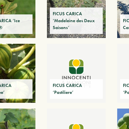
FICUS CARICA
RICA ‘Ice
‘Madeleine des Deux
FI
 ®
Saisons’
Ca
ARICA
FICUS CARICA
FI
ee’
‘Pastiliere’
‘Po