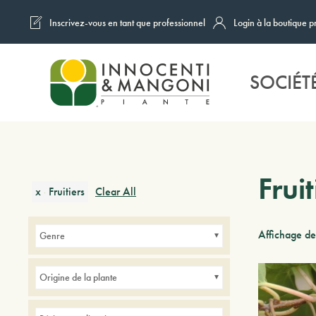
Inscrivez-vous en tant que professionnel
Login à la boutique p
Skip to main content
SOCIÉT
Fruit
x
Fruitiers
Clear All
Affichage de
Genre
Origine de la plante