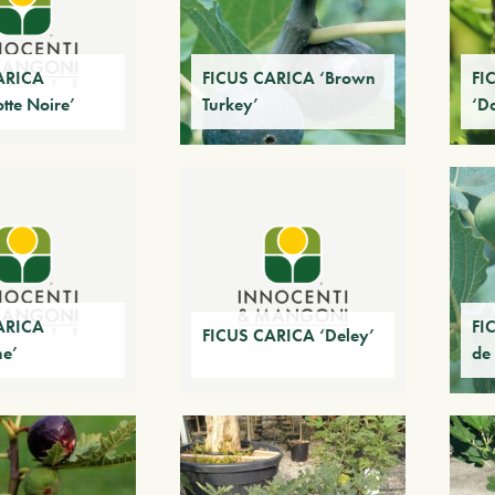
ARICA
FICUS CARICA ‘Brown
FI
tte Noire’
Turkey’
‘D
ARICA
FI
FICUS CARICA ‘Deley’
ne’
de 