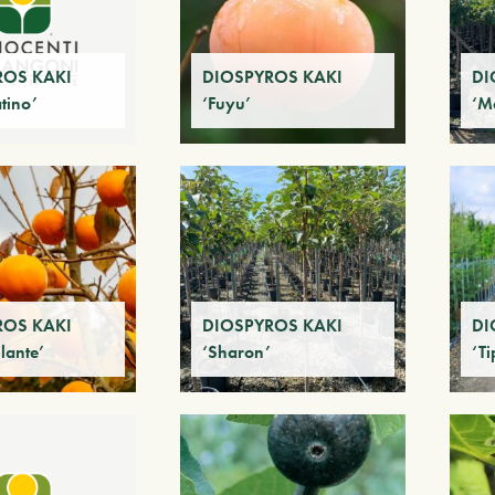
ROS KAKI
DIOSPYROS KAKI
DI
tino’
‘Fuyu’
‘M
ROS KAKI
DIOSPYROS KAKI
DI
llante’
‘Sharon’
‘Ti