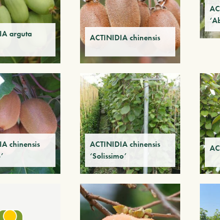
AC
‘A
IA arguta
ACTINIDIA chinensis
A chinensis
ACTINIDIA chinensis
AC
’
‘Solissimo’