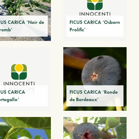
CUS CARICA ‘Noir de
FICUS CARICA ‘Osborn
romb’
Prolific’
CUS CARICA
FICUS CARICA ‘Ronde
rtogallo’
de Bordeaux’