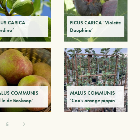
CUS CARICA
FICUS CARICA ‘Violette
erdino’
Dauphine’
LUS COMMUNIS
MALUS COMMUNIS
elle de Boskoop’
‘Cox’s orange pippin’
5