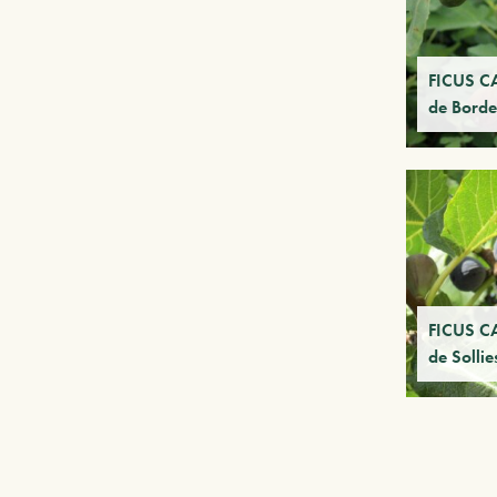
FICUS C
de Bord
FICUS CA
de Sollie