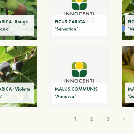
ARICA ‘Rouge
FICUS CARICA
FI
eaux’
‘Sensation’
‘V
RICA ‘Violette
MALUS COMMUNIS
MA
s’
‘Annurca’
‘B
1
2
3
4