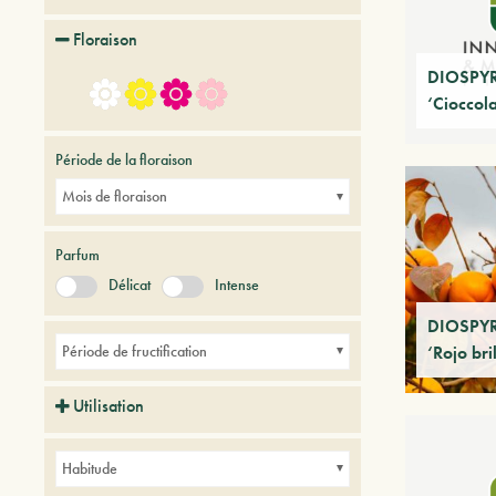
Floraison
DIOSPY
‘Cioccola
Période de la floraison
Mois de floraison
Parfum
Délicat
Intense
DIOSPY
‘Rojo bri
Période de fructification
Utilisation
Avenues
Balcons
Parcs
Habitude
Petits jardins