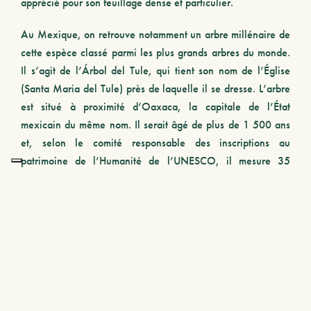
apprécié pour son feuillage dense et particulier.
Au Mexique, on retrouve notamment un arbre millénaire de
cette espèce classé parmi les plus grands arbres du monde.
Il s’agit de l’Árbol del Tule, qui tient son nom de l’Église
(Santa Maria del Tule) près de laquelle il se dresse. L’arbre
est situé à proximité d’Oaxaca, la capitale de l’État
mexicain du même nom. Il serait âgé de plus de 1 500 ans
et, selon le comité responsable des inscriptions au
patrimoine de l’Humanité de l’UNESCO, il mesure 35
mètres de diamètre et s’élève jusqu’à 30 mètres au-dessus
du sol. De nombreuses légendes lient cet arbre à la culture
aztèque. On l’appelle d’ailleurs «l’Arbre de la vie» car ses
nœuds complexes représentent de nombreux animaux et
insectes.
PARCO CHAPULTEPEC