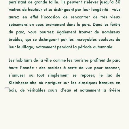
persistant de grande taille. Ils peuvent s’élever jusqu’à 30
mètres de hauteur et se distinguent par leur longévité : vous
aurez en effet l’occasion de rencontrer de très vieux
spécimens en vous promenant dans le parc. Dans les forêts
du parc, vous pourrez également trouver de nombreux
érables, qui se distinguent par les incroyables couleurs de
leur feuillage, notamment pendant la période automnale.
Les habitants de la ville comme les touristes profitent du parc
toute l’année : des prairies à perte de vue pour bronzer,
s’amuser ou tout simplement se reposer; le lac de
Kleinhesselohe où naviguer sur les classiques barques en
bois, de véritables cours d’eau et notamment la rivière
artificielle «Eisbach» idéale pour les surfeurs en été ;
d’innombrables ponceaux, parfaits pour une balade
relaxante ou un tour en vélo. En hiver, de grandes étendues
immaculées permettent aux visiteurs de se promener dans la
neige ou de patiner sur la glace.