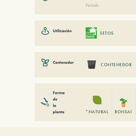
Período
Utilización
SETOS
Contenedor
CONTENEDOR
Forma
de
la
planta
*NATURAL
BONSAI