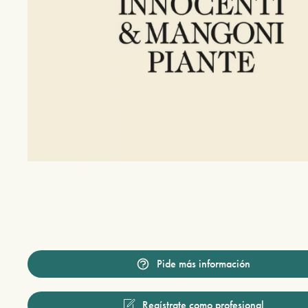
Pide más información
Regístrate como profesional