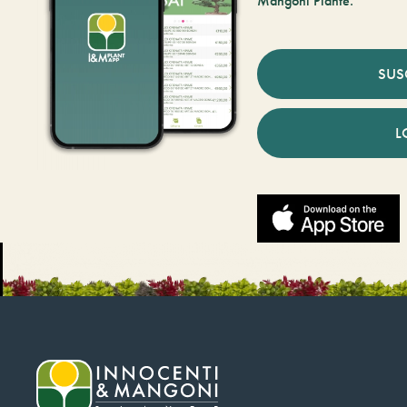
Mangoni Piante.
SUS
L