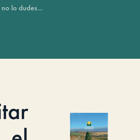
 no lo dudes...
itar
el