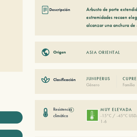
Arbusto de porte extendi
Descripción
extremidades recaen elega
alcanzar una anchura de 
Origen
ASIA ORIENTAL
JUNIPERUS
CUPRE
Clasificación
Género
Familia
Resistencia
ⓘ
MUY ELEVADA
climática
-15°C / -45°C US
1-6