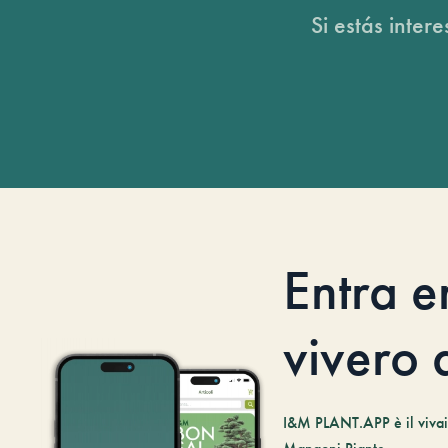
Si estás inter
Entra e
vivero d
I&M PLANT.APP è il vivaio