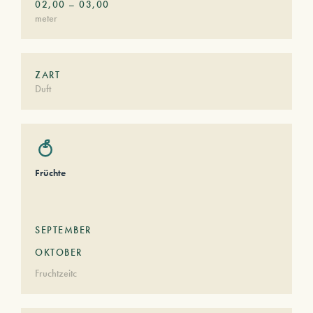
02,00
–
03,00
meter
ZART
Duft
Früchte
SEPTEMBER
OKTOBER
Fruchtzeitc