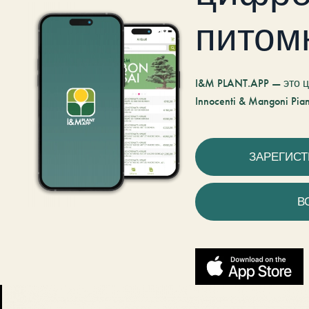
питом
I&M PLANT.APP — это
Innocenti & Mangoni Pian
ЗАРЕГИС
В