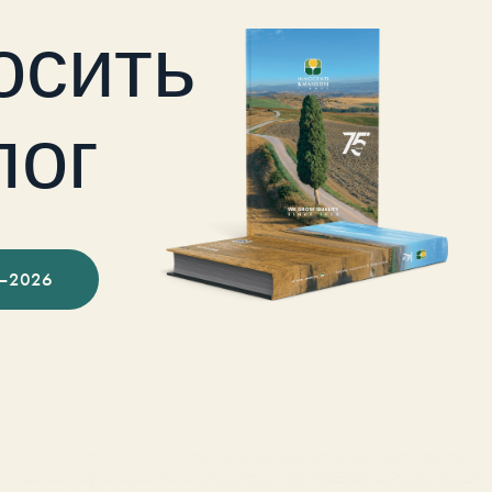
осить
лог
–2026