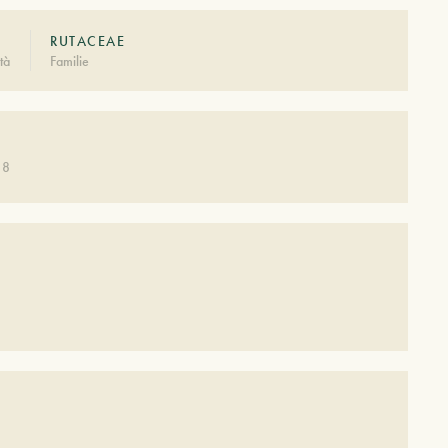
RUTACEAE
tà
Familie
 8