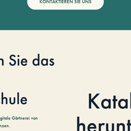
KONTAKTIEREN SIE UNS
n Sie das
Kata
hule
herun
gitale Gärtnerei von
nzen.