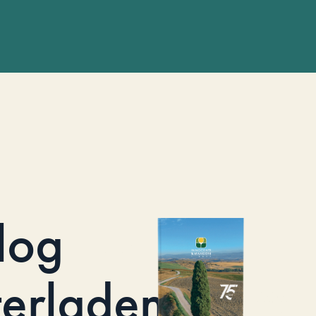
log
terladen