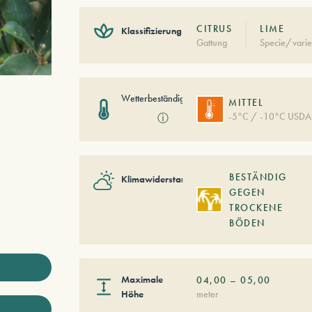
CITRUS
LIME
Klassifizierung
Gattung
Specie/varie
Wetterbeständigkeit
MITTEL
-5°C / -10°C USDA
ⓘ
BESTÄNDIG
Klimawiderstand
GEGEN
TROCKENE
BÖDEN
Maximale
04,00
–
05,00
Höhe
meter