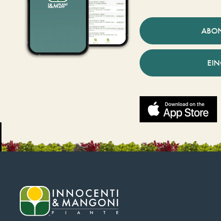
ABO
EI