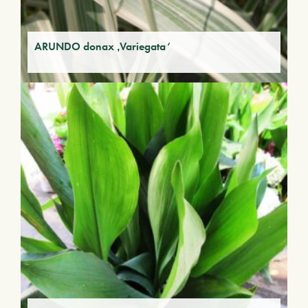
ARUNDO donax ‚Variegata‘