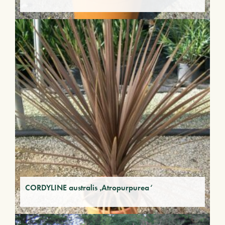
CORDYLINE australis ‚Atropurpurea‘