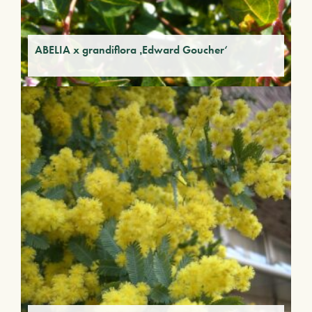
ABELIA x grandiflora ‚Edward Goucher‘