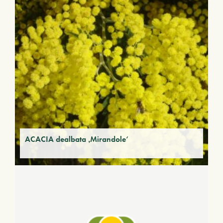
ACACIA dealbata ‚Mirandole‘