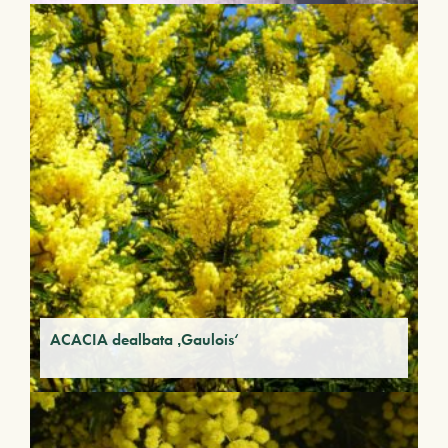
ACACIA dealbata ‚Gaulois‘