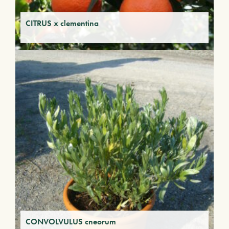
CITRUS x clementina
CONVOLVULUS cneorum