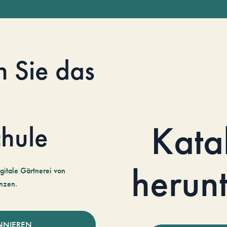
n Sie das
Kata
hule
herun
gitale Gärtnerei von
nzen.
NNIEREN