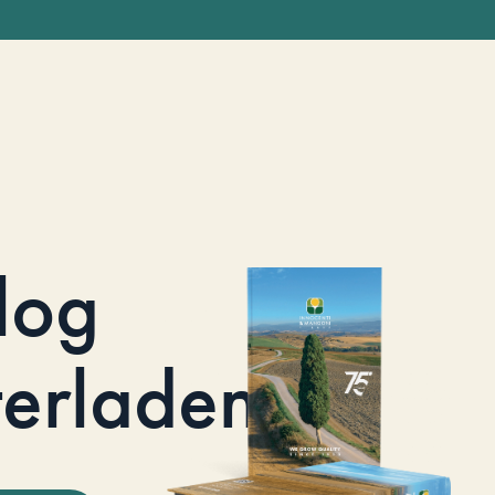
log
terladen