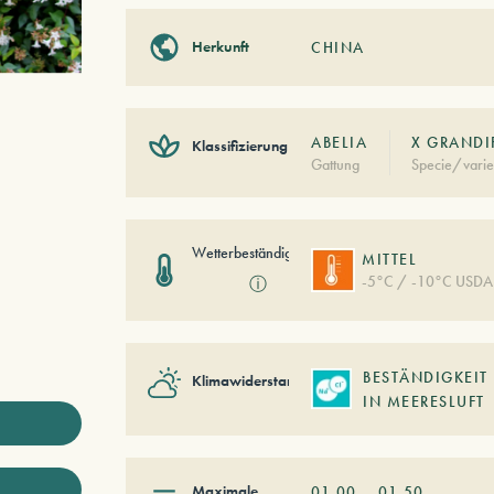
Herkunft
CHINA
ABELIA
X GRANDI
Klassifizierung
Gattung
Specie/varie
Wetterbeständigkeit
MITTEL
-5°C / -10°C USDA
ⓘ
BESTÄNDIGKEIT
Klimawiderstand
IN MEERESLUFT
Maximale
01,00
–
01,50