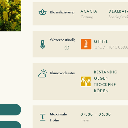
ACACIA
DEALBAT
Klassifizierung
Gattung
Specie/vari
Wetterbeständigkeit
MITTEL
-5°C / -10°C USDA
ⓘ
BESTÄNDIG
Klimawiderstand
GEGEN
TROCKENE
BÖDEN
Maximale
04,00
–
06,00
Höhe
meter