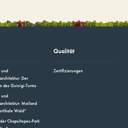
Qualität
 und
Zertifizierungen
architektur: Der
n des Guinigi-Turms
 und
architektur: Mailand
ertikale Wald“
 der Chapultepec-Park