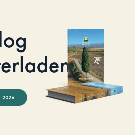
log
terladen
-2026