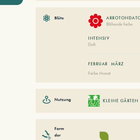
Blüte
ARROTONDAT
Blühende farbe
INTENSIV
Duft
FEBRUAR
MÄRZ
Farbe Monat
Nutzung
KLEINE GÄRTEN
Form
der