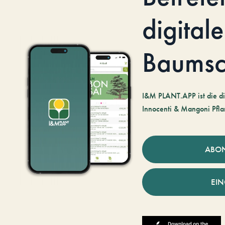
digitale
Baumsc
I&M PLANT.APP ist die di
Innocenti & Mangoni Pfla
ABO
EI