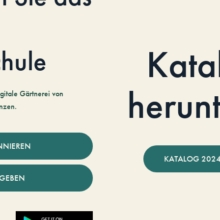
Kata
hule
herun
gitale Gärtnerei von
nzen.
NNIEREN
KATALOG 2024
NGEBEN