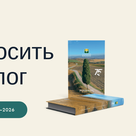
осить
лог
–2026