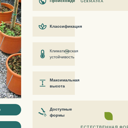
Происхождение
GERMANIA
Классификация
Климатическая
ⓘ
устойчивость
Максимальная
высота
ю
Доступные
формы
ЕСТЕСТВЕННАЯ ФО