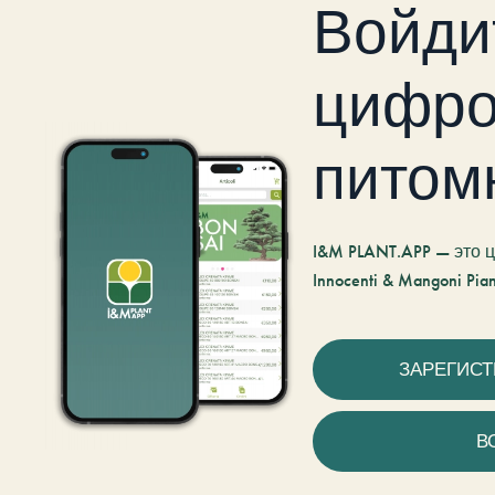
Войди
цифро
питом
I&M PLANT.APP — это
Innocenti & Mangoni Pian
ЗАРЕГИС
В