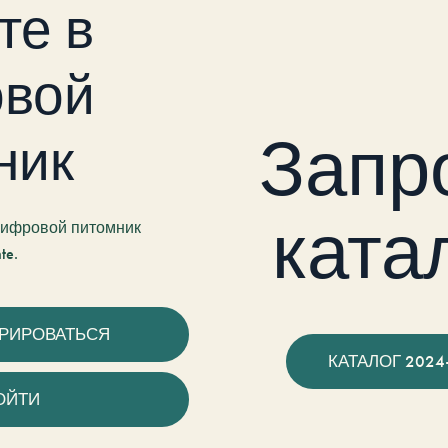
те в
вой
Запр
ник
ката
 цифровой питомник
te.
ТРИРОВАТЬСЯ
КАТАЛОГ 2024
ОЙТИ