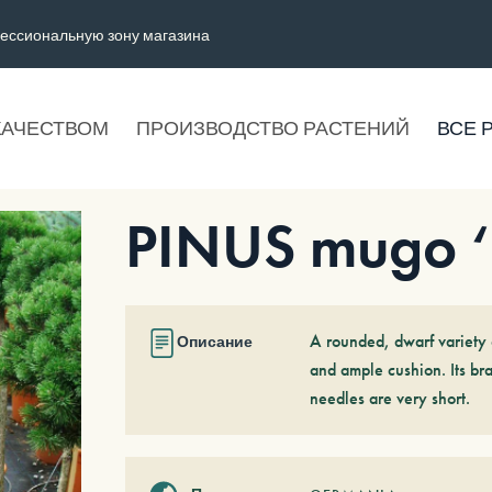
ессиональную зону магазина
КАЧЕСТВОМ
ПРОИЗВОДСТВО РАСТЕНИЙ
ВСЕ 
PINUS mugo 
A rounded, dwarf variety 
Описание
and ample cushion. Its br
needles are very short.