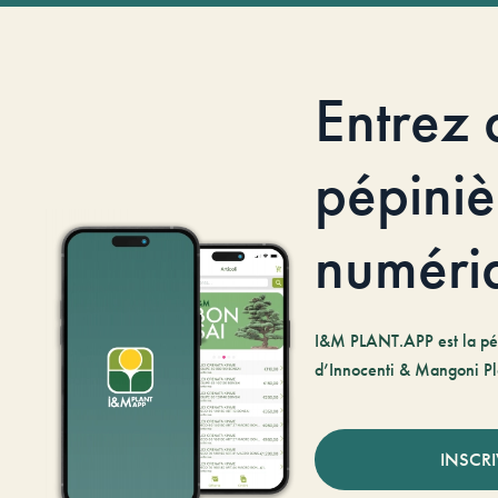
Entrez 
pépiniè
numéri
I&M PLANT.APP est la pé
d’Innocenti & Mangoni Pl
INSCR