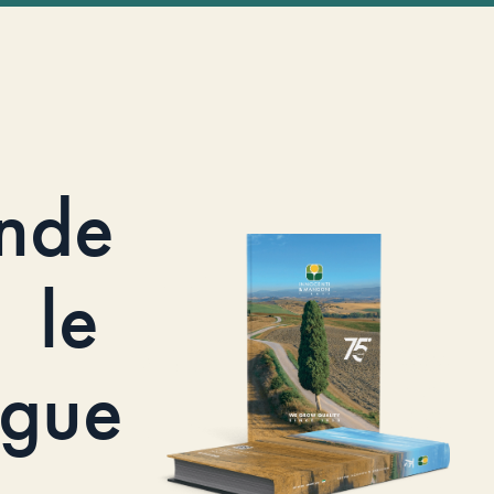
nde
le
ogue