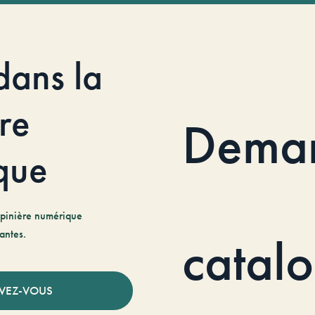
dans la
re
Dema
que
pinière numérique
antes.
catal
IVEZ-VOUS