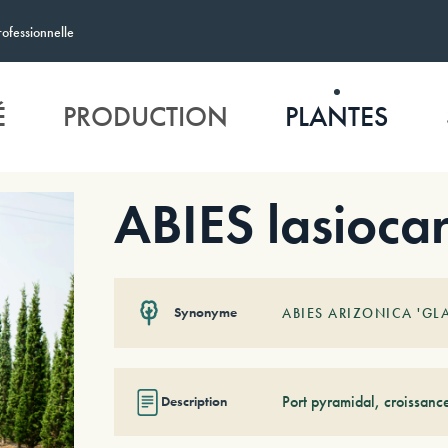
rofessionnelle
É
PRODUCTION
PLANTES
ABIES lasioca
Synonyme
ABIES ARIZONICA 'GL
Port pyramidal, croissance
Description