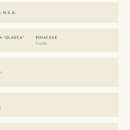
: U.S.A.
A 'GLAUCA'
PINACEAE
à
Famille
DA
S