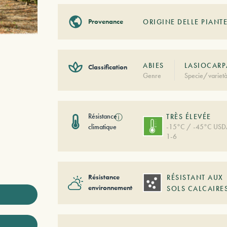
Provenance
ORIGINE DELLE PIANTE
ABIES
LASIOCARP
Classification
Genre
Specie/variet
Résistance
ⓘ
TRÈS ÉLEVÉE
climatique
-15°C / -45°C US
1-6
Résistance
RÉSISTANT AUX
environnementale
SOLS CALCAIRE