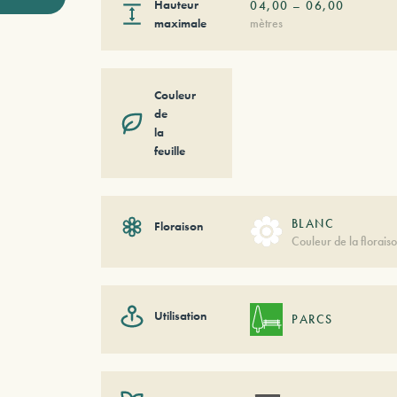
Hauteur
04,00
–
06,00
maximale
mètres
Couleur
de
la
feuille
BLANC
Floraison
Couleur de la florais
Utilisation
PARCS