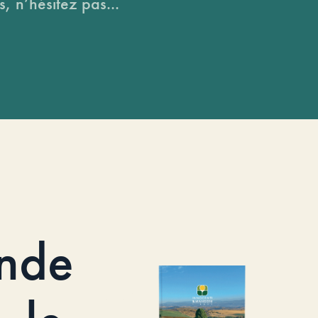
, n’hésitez pas...
nde