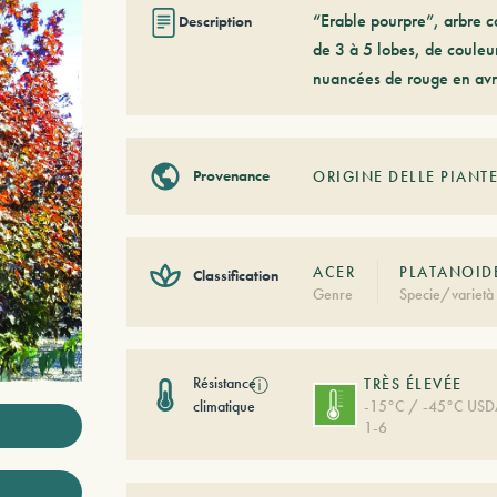
“Erable pourpre”, arbre ca
Description
de 3 à 5 lobes, de couleur
nuancées de rouge en avr
Provenance
ORIGINE DELLE PIANTE
ACER
PLATANOIDE
Classification
Genre
Specie/varietà
Résistance
ⓘ
TRÈS ÉLEVÉE
climatique
-15°C / -45°C US
1-6