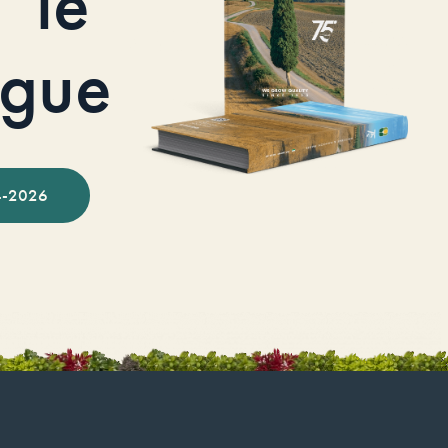
le
ogue
-2026