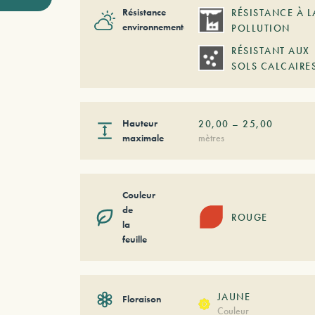
Résistance
RÉSISTANCE À L
environnementale
POLLUTION
RÉSISTANT AUX
SOLS CALCAIRE
Hauteur
20,00
–
25,00
maximale
mètres
Couleur
de
ROUGE
la
feuille
JAUNE
Floraison
Couleur