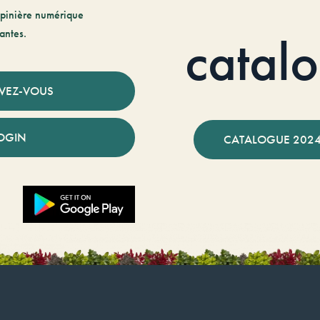
pinière numérique
antes.
catal
IVEZ-VOUS
OGIN
CATALOGUE 2024