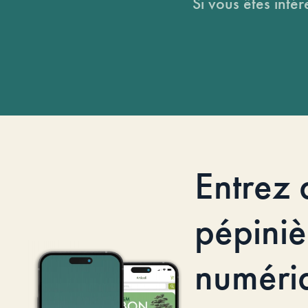
Si vous êtes intér
Entrez 
pépiniè
numéri