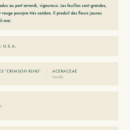
duc au port arrondi, vigoureux. Les feuilles sont grandes,
 rouge pourpre très sombre. Il produit des fleurs jaunes
il-mai.
: U.S.A.
S 'CRIMSON KING'
ACERACEAE
Famille
DA