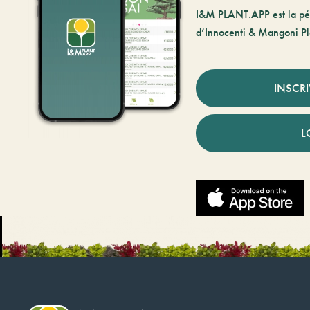
I&M PLANT.APP est la pé
d’Innocenti & Mangoni Pl
INSCR
L