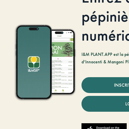
pépiniè
numéri
I&M PLANT.APP est la pé
d’Innocenti & Mangoni Pl
INSCR
L