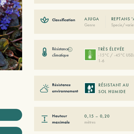
AJUGA
REPTANS 
Classification
Genre
Specie/varie
Résistance
ⓘ
TRÈS ÉLEVÉE
climatique
-15°C / -45°C US
1-6
Résistance
RÉSISTANT AU
environnementale
SOL HUMIDE
Hauteur
0,15
–
0,20
maximale
mètres