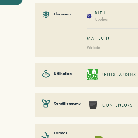
BLEU
Floraison
Couleur
MAI
JUIN
Période
Utilisation
PETITS JARDINS
Conditionnement
CONTENEURS
Formes