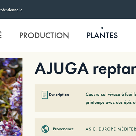
rofessionnelle
É
PRODUCTION
PLANTES
AJUGA reptan
Couvre-sol vivace à feuille
Description
printemps avec des épis de
Provenance
ASIE
,
EUROPE MÉDITE