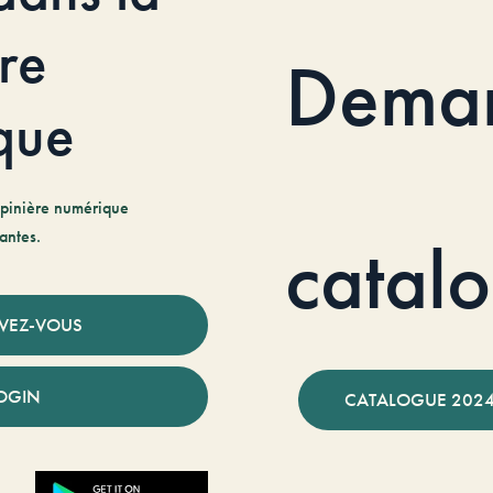
re
Dema
que
pinière numérique
antes.
catal
IVEZ-VOUS
OGIN
CATALOGUE 2024