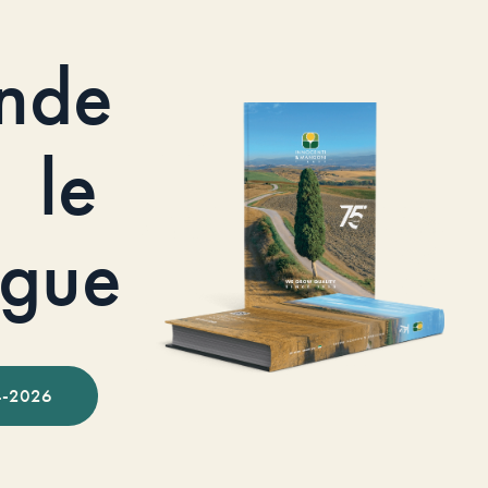
nde
le
ogue
-2026