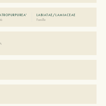
'ATROPURPUREA'
LABIATAE/LAMIACEAE
tà
Famille
DA