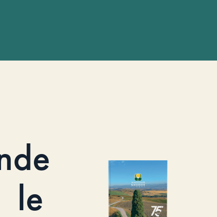
nde
le