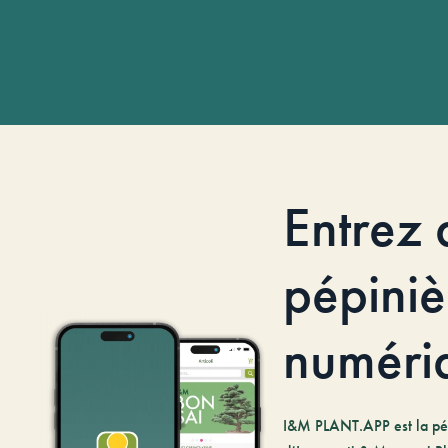
Entrez 
pépiniè
numéri
I&M PLANT.APP est la pé