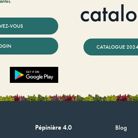
antes.
catal
IVEZ-VOUS
OGIN
CATALOGUE 2024
Pépinière 4.0
Blog