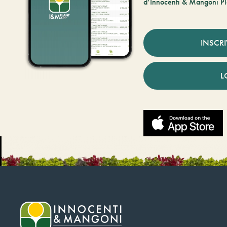
d’Innocenti & Mangoni Pl
INSCR
L