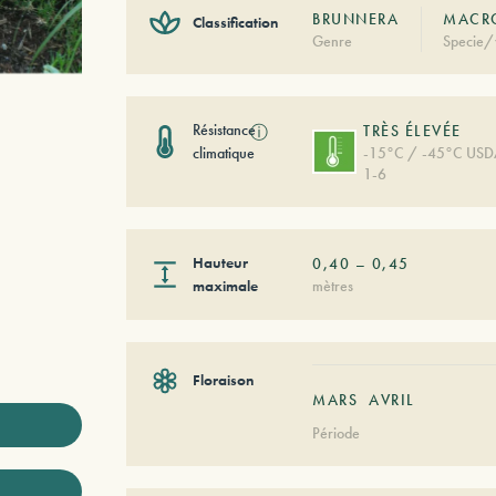
BRUNNERA
MACRO
Classification
Genre
Specie/
Résistance
ⓘ
TRÈS ÉLEVÉE
climatique
-15°C / -45°C US
1-6
Hauteur
0,40
–
0,45
maximale
mètres
Floraison
MARS
AVRIL
Période