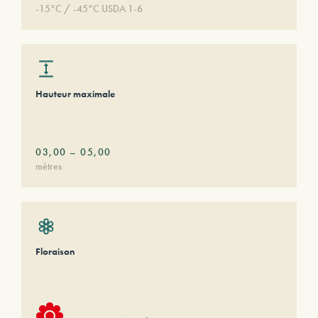
-15°C / -45°C USDA 1-6
Hauteur maximale
03,00
–
05,00
mètres
Floraison