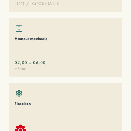
-15°C / -45°C USDA 1-6
Hauteur maximale
02,00
–
06,00
mètres
Floraison