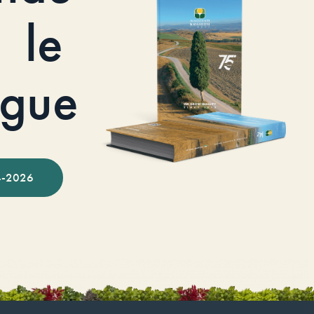
le
ogue
-2026