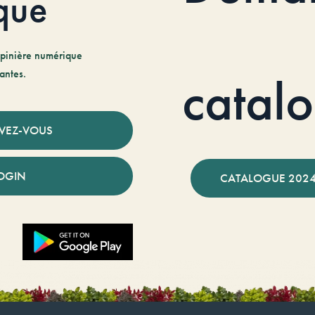
que
pinière numérique
antes.
catal
IVEZ-VOUS
OGIN
CATALOGUE 2024