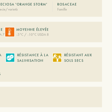
PECIOSA 'ORANGE STORM'
ROSACEAE
ecie/varietà
Famille
ÉE
MOYENNE ÉLEVÉE
A 7
-5°C / -10°C USDA 8
A
RÉSISTANCE À LA
RÉSISTANT AUX
SALINISATION
SOLS SECS
S