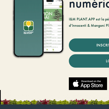
numéri
I&M PLANT.APP est la pé
d’Innocenti & Mangoni Pl
INSCR
L