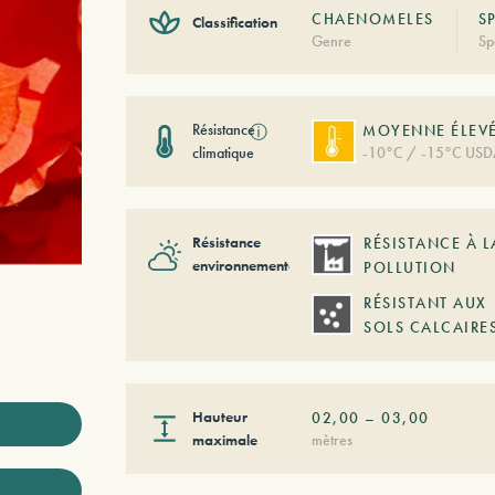
CHAENOMELES
S
Classification
Genre
Sp
Résistance
ⓘ
MOYENNE ÉLEV
climatique
-10°C / -15°C USD
Résistance
RÉSISTANCE À L
environnementale
POLLUTION
RÉSISTANT AUX
SOLS CALCAIRE
Hauteur
02,00
–
03,00
maximale
mètres