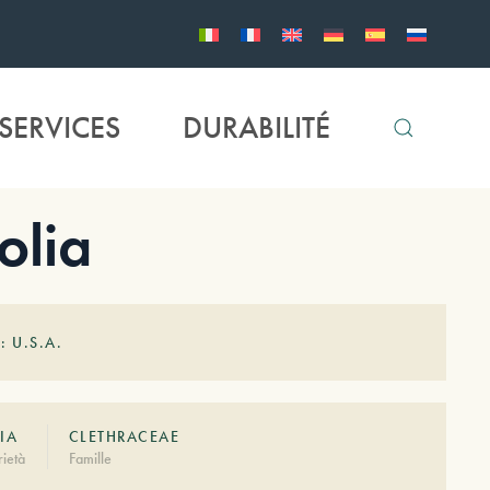
SERVICES
DURABILITÉ
olia
: U.S.A.
IA
CLETHRACEAE
ietà
Famille