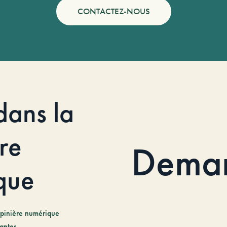
CONTACTEZ-NOUS
dans la
re
Dema
que
pinière numérique
antes.