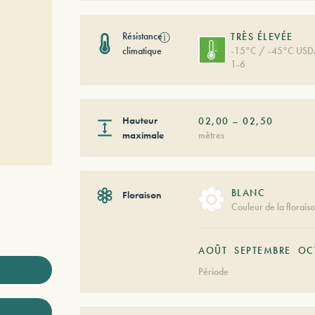
Résistance
ⓘ
TRÈS ÉLEVÉE
climatique
-15°C / -45°C US
1-6
Hauteur
02,00
–
02,50
maximale
mètres
BLANC
Floraison
Couleur de la florais
AOÛT
SEPTEMBRE
OC
Période