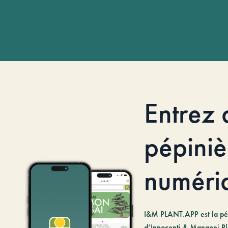
Entrez 
pépiniè
numéri
I&M PLANT.APP est la pé
d’Innocenti & Mangoni Pl