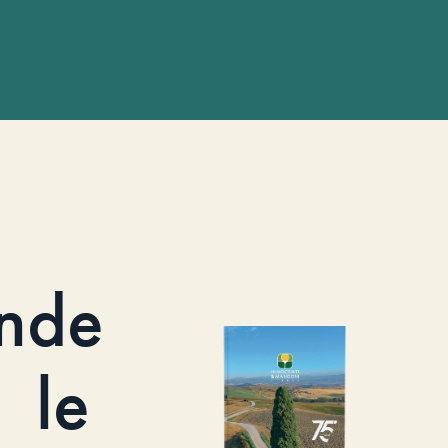
nde
le