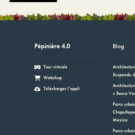
Pépinière 4.0
Blog
Tour virtuale
Architectur
Suspendu d
Webshop
Architectur
Télécharger l’appli
« Bosco Ver
Parcs urbai
Chapultepec
Mexico
Parcs urbai