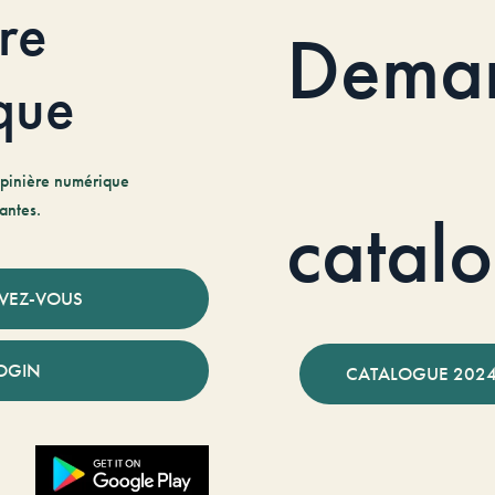
re
Dema
que
pinière numérique
antes.
catal
IVEZ-VOUS
OGIN
CATALOGUE 2024