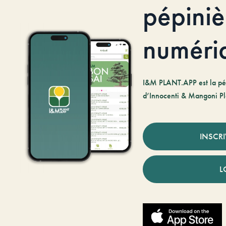
pépiniè
numéri
I&M PLANT.APP est la pé
d’Innocenti & Mangoni Pl
INSCR
L