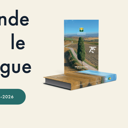
nde
le
ogue
-2026