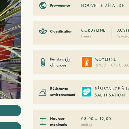
Provenance
NOUVELLE-ZÉLANDE
CORDYLINE
AUST
Classification
Genre
Specie
Résistance
ⓘ
MOYENNE
climatique
-5°C / -10°C USDA
Résistance
RÉSISTANCE À L
environnementale
SALINISATION
Hauteur
08,00
–
12,00
maximale
mètres