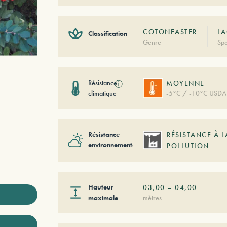
COTONEASTER
LA
Classification
Genre
Spe
Résistance
ⓘ
MOYENNE
climatique
-5°C / -10°C USDA
Résistance
RÉSISTANCE À L
environnementale
POLLUTION
Hauteur
03,00
–
04,00
maximale
mètres