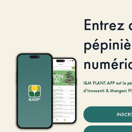
Entrez 
pépiniè
numéri
I&M PLANT.APP est la pé
d’Innocenti & Mangoni Pl
INSCR