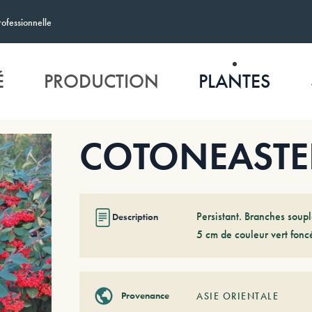
rofessionnelle
É
PRODUCTION
PLANTES
COTONEASTER
Persistant. Branches soup
Description
5 cm de couleur vert fonc
Provenance
ASIE ORIENTALE