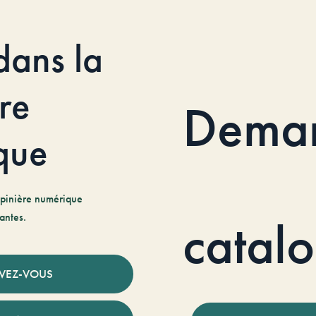
dans la
re
Dema
que
pinière numérique
antes.
catal
IVEZ-VOUS