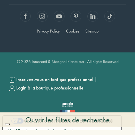
Privacy Policy
Cookies
Sitemap
© 2026 Innocenti & Mangoni Piante ssa - All Rights Reserved
|
Inscrivez-vous en tant que professionnel
Login à la boutique professionnelle
Ouvrir les filtres de recherche
Vos choix en matière de confidentialité
Notification lors de la collecte