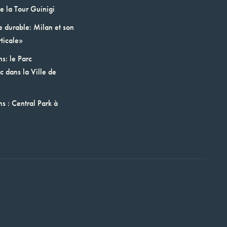
e la Tour Guinigi
e durable: Milan et son
ticale»
ns: le Parc
 dans la Ville de
ns : Central Park à