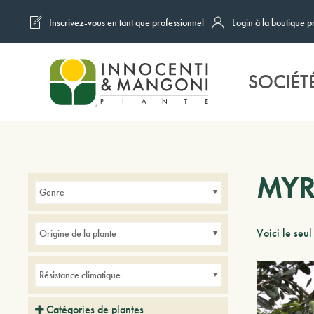
Inscrivez-vous en tant que professionnel
Login à la boutique p
Skip to main content
SOCIÉT
MYR
Genre
Voici le seul
Origine de la plante
Résistance climatique
Catégories de plantes