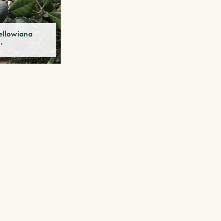
ellowiana
’