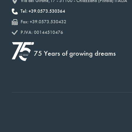
Via del Girone,17 - 51100 - Chiazzano (Pistoia) ITALIA
Tel: +39.0573.530364
Fax: +39.0573.530432
P.IVA: 00144510476
75 Years of growing dreams