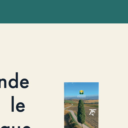
nde
le