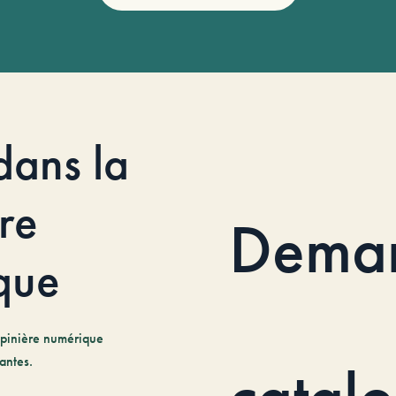
dans la
re
Dema
que
pinière numérique
antes.