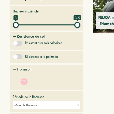
Arbres et arbustes persistants
Hauteur maximale
FEIJOA s
3
3.5
‘Triumph
Résistance du sol
Résistant aux sols calcaires
Résistance à la pollution
Floraison
Période de la floraison
Mois de floraison