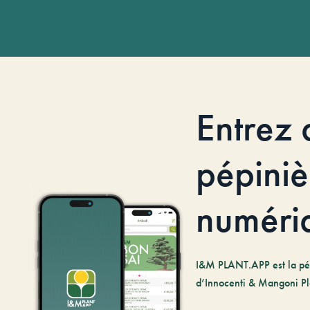
Entrez 
pépiniè
numéri
I&M PLANT.APP est la pé
d’Innocenti & Mangoni Pl