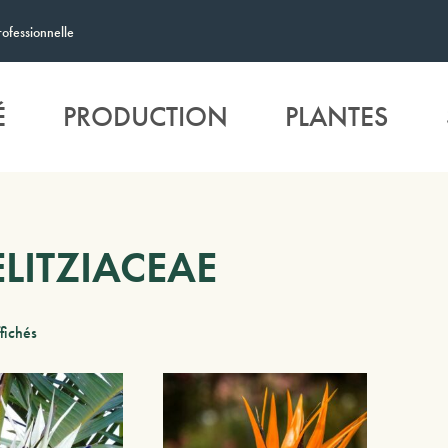
rofessionnelle
É
PRODUCTION
PLANTES
ELITZIACEAE
ffichés