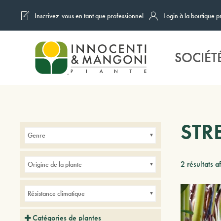
Inscrivez-vous en tant que professionnel
Login à la boutique p
Skip to main content
SOCIÉT
STR
Genre
2 résultats a
Origine de la plante
Résistance climatique
Catégories de plantes