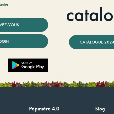
antes.
catal
IVEZ-VOUS
OGIN
CATALOGUE 2024
Pépinière 4.0
Blog