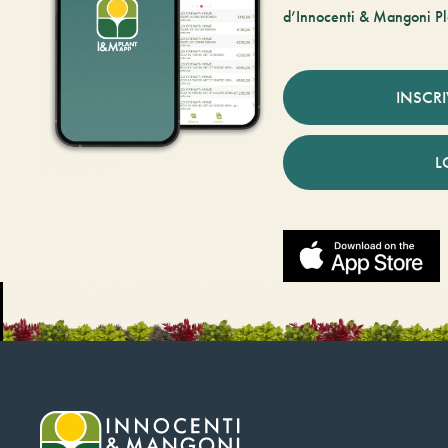
d’Innocenti & Mangoni Pl
INSCR
L