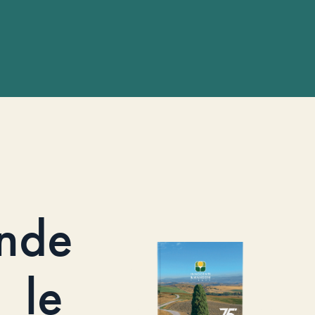
nde
le