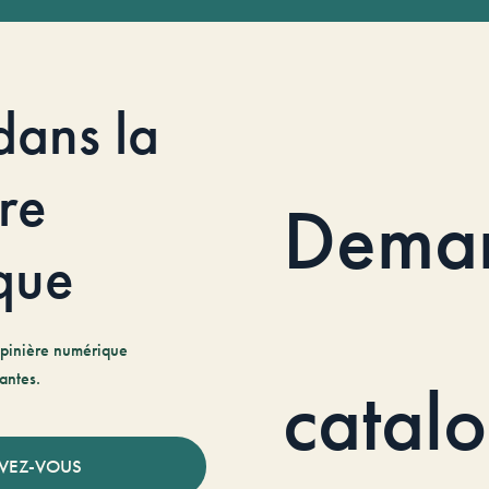
dans la
re
Dema
que
pinière numérique
antes.
catal
IVEZ-VOUS