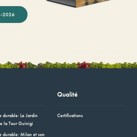
-2026
Qualité
e durable: Le Jardin
Certifications
e la Tour Guinigi
e durable: Milan et son