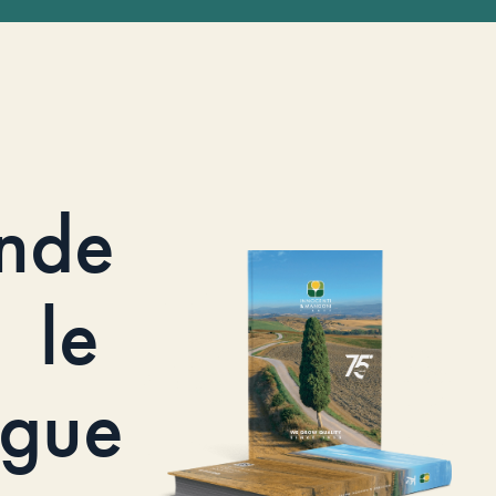
nde
le
ogue