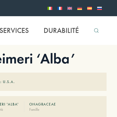
SERVICES
DURABILITÉ
imeri ‘Alba’
: U.S.A.
RI 'ALBA'
ONAGRACEAE
tà
Famille