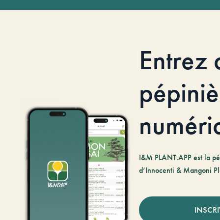
Entrez 
pépiniè
numéri
I&M PLANT.APP est la pé
d’Innocenti & Mangoni Pl
INSCR