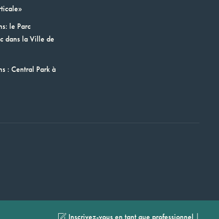
ticale»
ns: le Parc
 dans la Ville de
ns : Central Park à
|
Inscrivez-vous en tant que professionnel