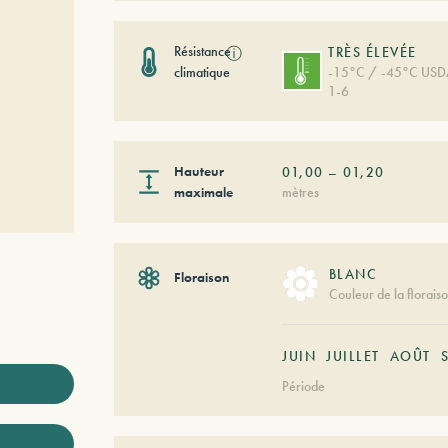
Résistance
ⓘ
TRÈS ÉLEVÉE
climatique
-15°C / -45°C US
1-6
Hauteur
01,00
–
01,20
maximale
mètres
BLANC
Floraison
Couleur de la florais
JUIN
JUILLET
AOÛT
Période