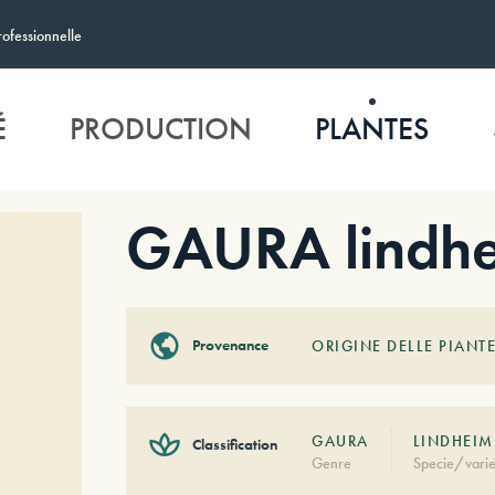
rofessionnelle
É
PRODUCTION
PLANTES
GAURA lindhe
Provenance
ORIGINE DELLE PIANTE
GAURA
LINDHEIME
Classification
Genre
Specie/varie