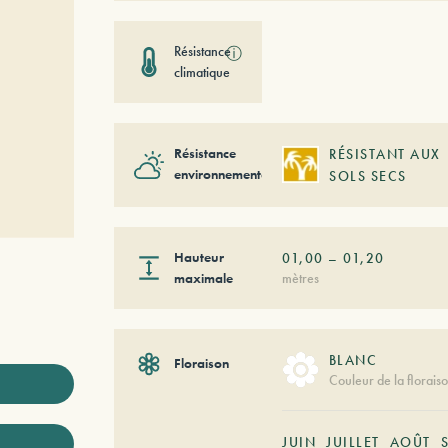
Résistance
ⓘ
climatique
Résistance
RÉSISTANT AUX
environnementale
SOLS SECS
Hauteur
01,00
–
01,20
maximale
mètres
BLANC
Floraison
Couleur de la florais
JUIN
JUILLET
AOÛT