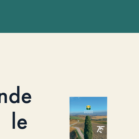
nde
le