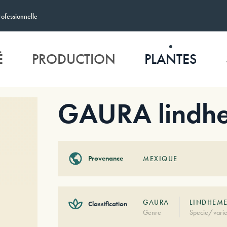
rofessionnelle
É
PRODUCTION
PLANTES
GAURA lindhe
Provenance
MEXIQUE
GAURA
LINDHEME
Classification
Genre
Specie/varie