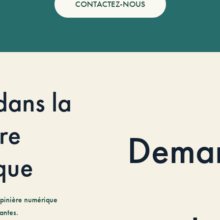
CONTACTEZ-NOUS
dans la
re
Dema
que
pinière numérique
antes.