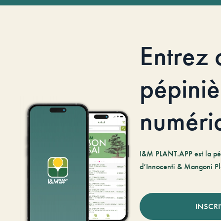
Entrez 
pépiniè
numéri
I&M PLANT.APP est la pé
d’Innocenti & Mangoni Pl
INSCR