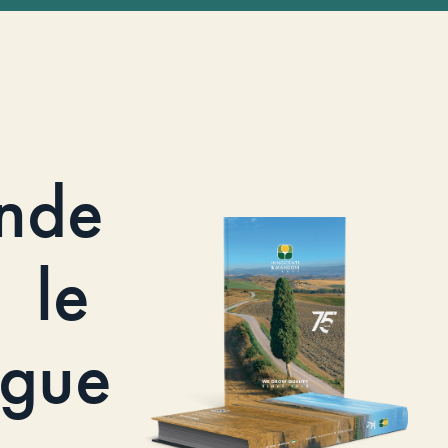
nde
le
ogue