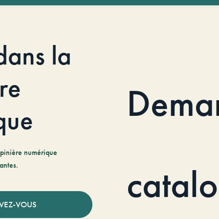
dans la
re
Dema
que
pinière numérique
antes.
catal
IVEZ-VOUS