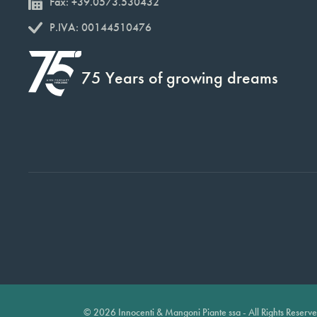
Fax: +39.0573.530432
P.IVA: 00144510476
75 Years of growing dreams
© 2026 Innocenti & Mangoni Piante ssa - All Rights Reserv