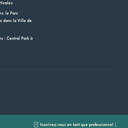
ticale»
ns: le Parc
 dans la Ville de
ns : Central Park à
|
Inscrivez-vous en tant que professionnel