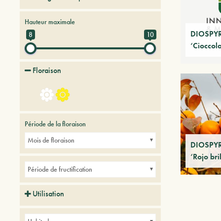
Arbres et Plantes du futur
Fruitiers
Hauteur maximale
DIOSPY
8
10
‘Cioccola
Floraison
Période de la floraison
Mois de floraison
DIOSPY
‘Rojo bri
Période de fructification
Utilisation
Petits jardins