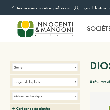
Inscrivez-vous en tant que professionnel
Login à la boutique p
Skip to main content
SOCIÉT
DIO
Genre
8 résultats a
Origine de la plante
Résistance climatique
Catégories de plantes