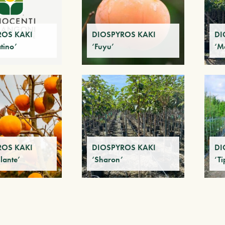
ROS KAKI
DIOSPYROS KAKI
DI
tino’
‘Fuyu’
‘M
ROS KAKI
DIOSPYROS KAKI
DI
llante’
‘Sharon’
‘Ti