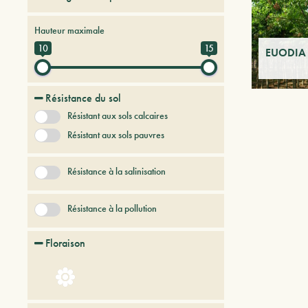
Arbres et arbustes à feuilles caduques
Hauteur maximale
Arbres et Plantes du futur
10
15
EUODIA d
Résistance du sol
Résistant aux sols calcaires
Résistant aux sols pauvres
Résistance à la salinisation
Résistance à la pollution
Floraison