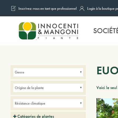
Inscrivez-vous en tant que professionnel
Login à la boutique p
Skip to main content
SOCIÉT
EUO
Genre
Voici le seul
Origine de la plante
Résistance climatique
Catégories de plantes