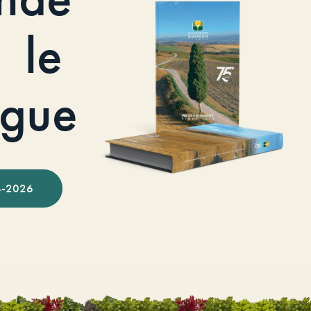
le
ogue
-2026