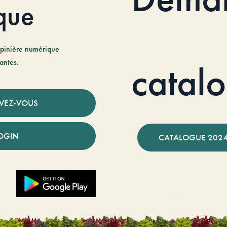
que
pinière numérique
antes.
catal
IVEZ-VOUS
OGIN
CATALOGUE 2024