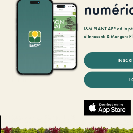
numéri
I&M PLANT.APP est la pé
d’Innocenti & Mangoni Pl
INSCR
L