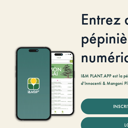
Entrez 
pépiniè
numéri
I&M PLANT.APP est la pé
d’Innocenti & Mangoni Pl
INSCR
L