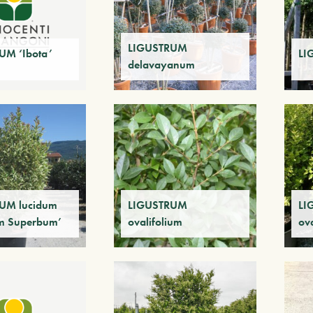
LIGUSTRUM
UM ‘Ibota’
LI
delavayanum
UM lucidum
LIGUSTRUM
LI
um Superbum’
ovalifolium
ov