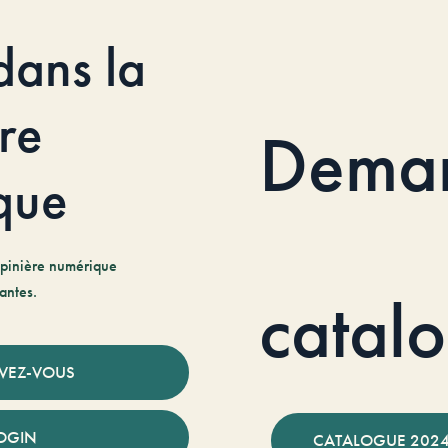
dans la
re
Dema
que
pinière numérique
antes.
catal
IVEZ-VOUS
OGIN
CATALOGUE 2024