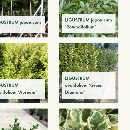
LIGUSTRUM japonicum
GUSTRUM japonicum
‘Rotundifolium’
LIGUSTRUM
GUSTRUM
ovalifolium ‘Green
alifolium ‘Aureum’
Diamond’