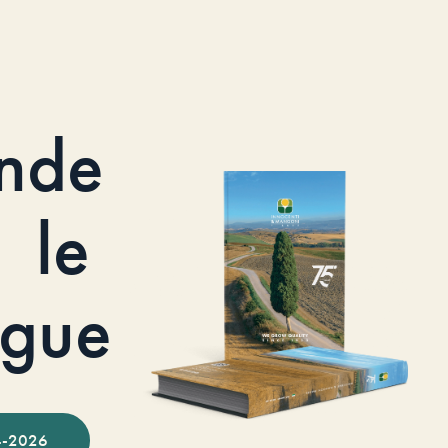
nde
le
ogue
-2026