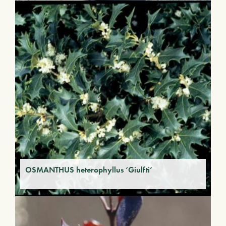
OSMANTHUS heterophyllus ‘Giulfti’