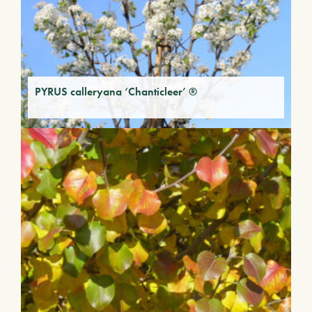
PYRUS calleryana ‘Chanticleer’ ®