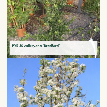
PYRUS calleryana ‘Bradford’