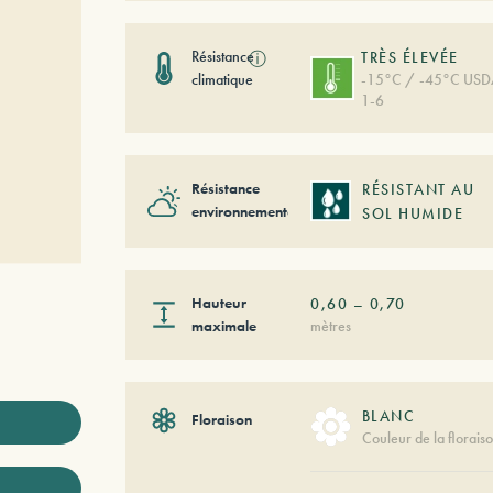
Résistance
ⓘ
TRÈS ÉLEVÉE
climatique
-15°C / -45°C US
1-6
Résistance
RÉSISTANT AU
environnementale
SOL HUMIDE
Hauteur
0,60
–
0,70
maximale
mètres
BLANC
Floraison
Couleur de la florais