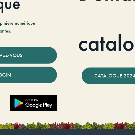
que
pinière numérique
antes.
catal
IVEZ-VOUS
OGIN
CATALOGUE 2024