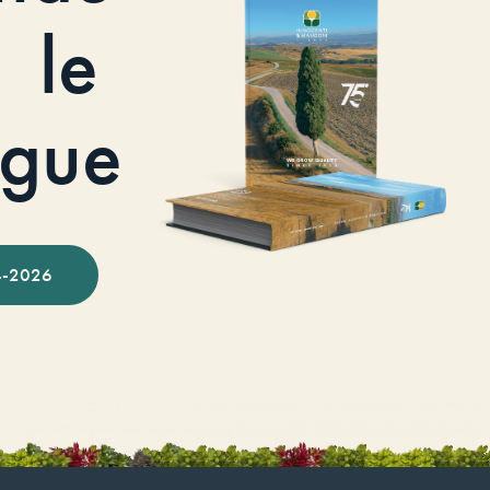
le
ogue
-2026