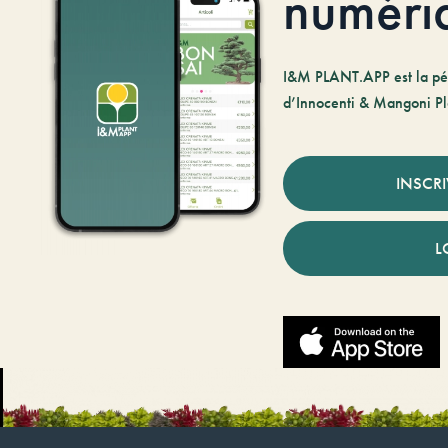
numéri
I&M PLANT.APP est la pé
d’Innocenti & Mangoni Pl
INSCR
L