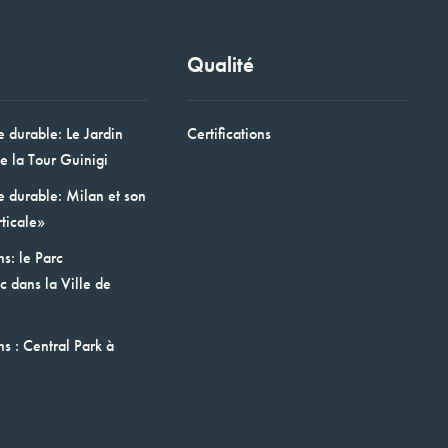
Qualité
e durable: Le Jardin
Certifications
e la Tour Guinigi
e durable: Milan et son
ticale»
ns: le Parc
 dans la Ville de
ns : Central Park à