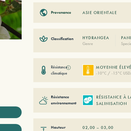
Provenance
ASIE ORIENTALE
HYDRANGEA
PANI
Classification
Genre
Speci
Résistance
ⓘ
MOYENNE ÉLEV
climatique
-10°C / -15°C USD
Résistance
RÉSISTANCE À L
environnementale
SALINISATION
Hauteur
02,00
–
03,00