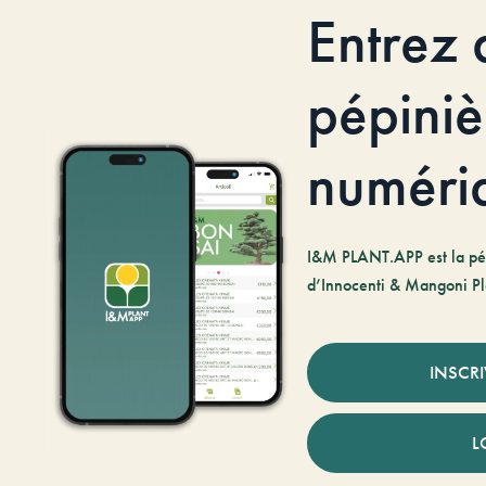
Entrez 
pépiniè
numéri
I&M PLANT.APP est la pé
d’Innocenti & Mangoni Pl
INSCR
L