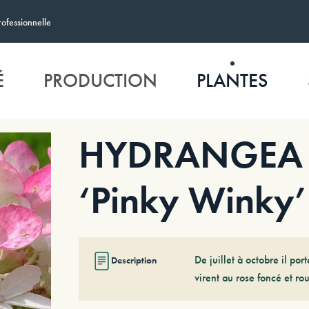
rofessionnelle
É
PRODUCTION
PLANTES
HYDRANGEA p
‘Pinky Winky’
De juillet à octobre il po
Description
virent au rose foncé et r