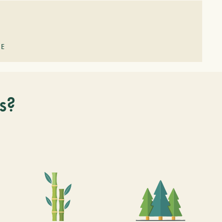
GE
s?