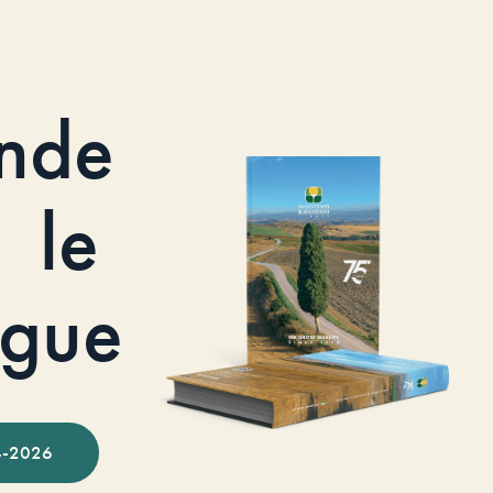
nde
le
ogue
-2026