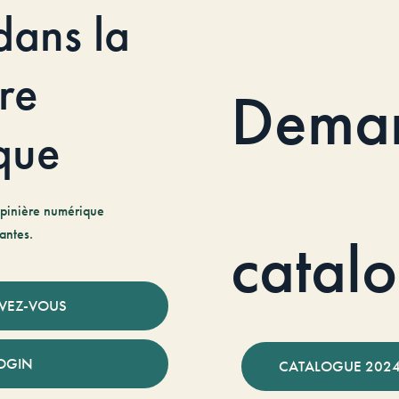
dans la
re
Dema
que
pinière numérique
antes.
catal
IVEZ-VOUS
OGIN
CATALOGUE 2024