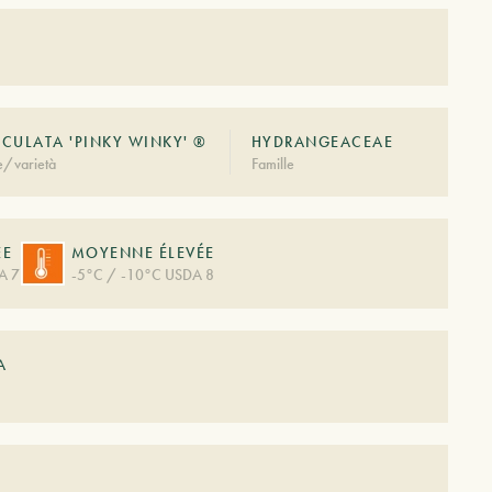
CULATA 'PINKY WINKY' ®
HYDRANGEACEAE
e/varietà
Famille
ÉE
MOYENNE ÉLEVÉE
A 7
-5°C / -10°C USDA 8
A