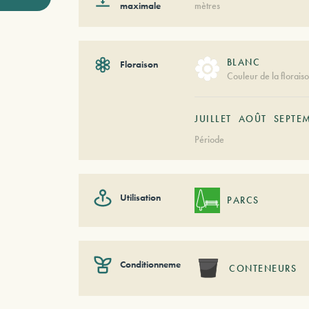
maximale
mètres
BLANC
Floraison
Couleur de la florais
JUILLET
AOÛT
SEPTE
Période
Utilisation
PARCS
Conditionnement
CONTENEURS