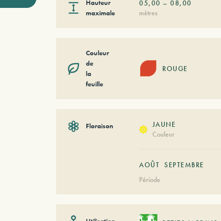
Hauteur
05,00
–
08,00
maximale
mètres
Couleur
de
ROUGE
la
feuille
JAUNE
Floraison
Couleur
AOÛT
SEPTEMBRE
Période