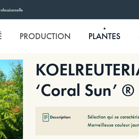
rofessionnelle
É
PRODUCTION
PLANTES
KOELREUTERIA
‘Coral Sun’ ®
Sélection qui se caractéri
Description
Merveilleuse couleur jau