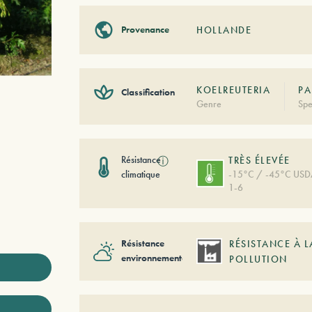
Provenance
HOLLANDE
KOELREUTERIA
PA
Classification
Genre
Spe
Résistance
ⓘ
TRÈS ÉLEVÉE
climatique
-15°C / -45°C US
1-6
Résistance
RÉSISTANCE À L
environnementale
POLLUTION