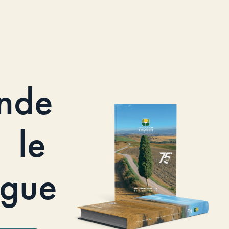
nde
le
ogue