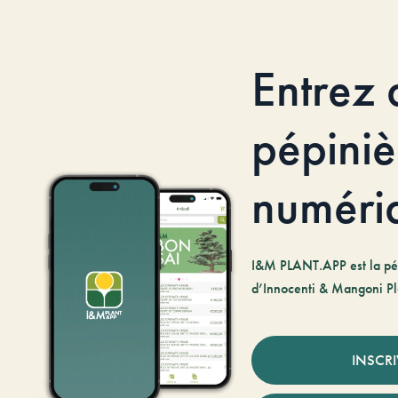
Entrez 
pépiniè
numéri
I&M PLANT.APP est la pé
d’Innocenti & Mangoni Pl
INSCR