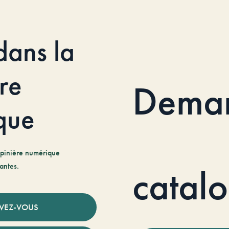
dans la
re
Dema
que
pinière numérique
antes.
catal
IVEZ-VOUS