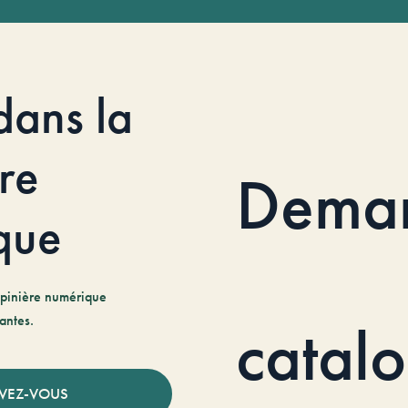
dans la
re
Dema
que
pinière numérique
antes.
catal
IVEZ-VOUS