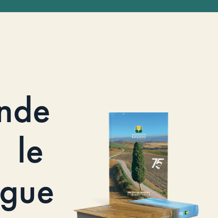
nde
le
ogue