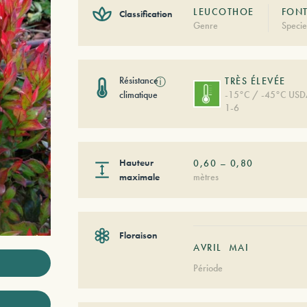
LEUCOTHOE
FONT
Classification
Genre
Specie
Résistance
ⓘ
TRÈS ÉLEVÉE
climatique
-15°C / -45°C US
1-6
Hauteur
0,60
–
0,80
maximale
mètres
Floraison
AVRIL
MAI
Période