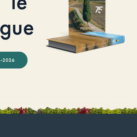
le
ogue
-2026