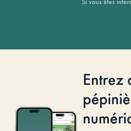
Si vous êtes intér
Entrez 
pépiniè
numéri