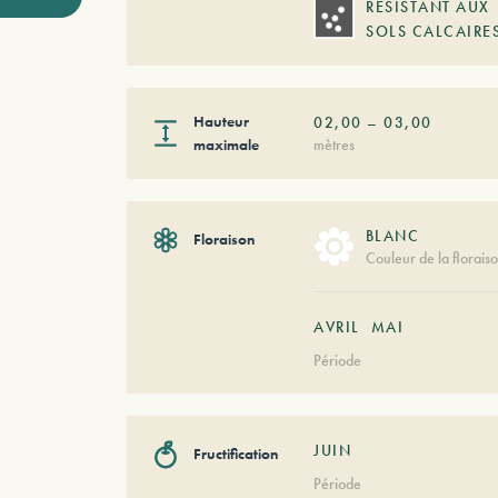
RÉSISTANT AUX
SOLS CALCAIRE
Hauteur
02,00
–
03,00
maximale
mètres
BLANC
Floraison
Couleur de la florais
AVRIL
MAI
Période
JUIN
Fructification
Période