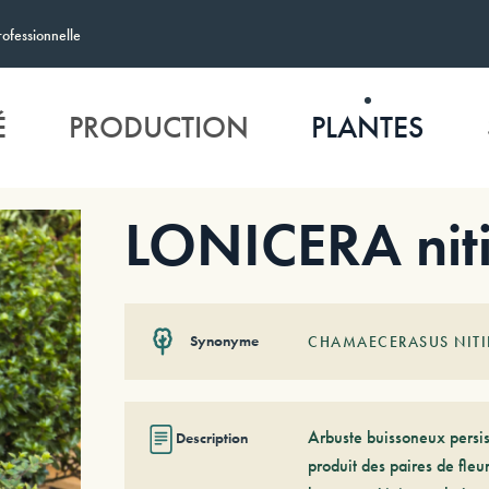
rofessionnelle
É
PRODUCTION
PLANTES
LONICERA nit
Synonyme
CHAMAECERASUS NIT
Arbuste buissoneux persist
Description
produit des paires de fleu