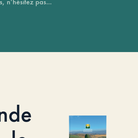
, n’hésitez pas...
nde