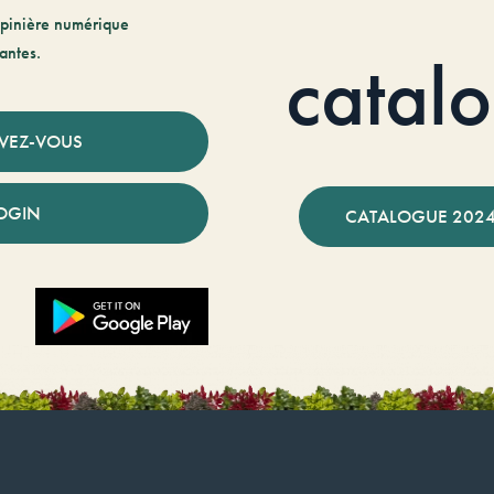
pinière numérique
antes.
catal
IVEZ-VOUS
OGIN
CATALOGUE 2024