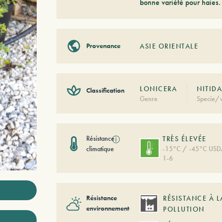
bonne variété pour haies.
Provenance
ASIE ORIENTALE
LONICERA
NITID
Classification
Genre
Specie/v
Résistance
ⓘ
TRÈS ÉLEVÉE
climatique
-15°C / -45°C US
1-6
Résistance
RÉSISTANCE À L
environnementale
POLLUTION