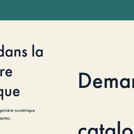
dans la
re
Dema
que
pinière numérique
antes.
catal