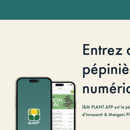
Entrez 
pépiniè
numéri
I&M PLANT.APP est la pé
d’Innocenti & Mangoni Pl