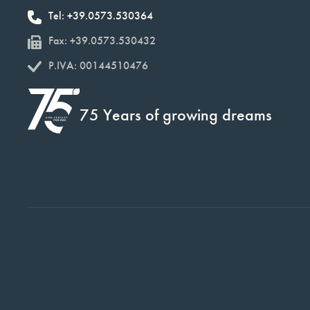
Tel: +39.0573.530364
Fax: +39.0573.530432
P.IVA: 00144510476
75 Years of growing dreams