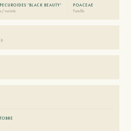
PECUROIDES 'BLACK BEAUTY'
POACEAE
e/varietà
Famille
 8
TOBRE