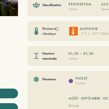
PENNISETUM
ALO
Classification
Genre
Speci
Résistance
ⓘ
MOYENNE
climatique
-5°C / -10°C USDA
Hauteur
01,20
–
01,50
maximale
mètres
VIOLET
Floraison
Couleur
AOÛT
SEPTEMBRE
OC
Période