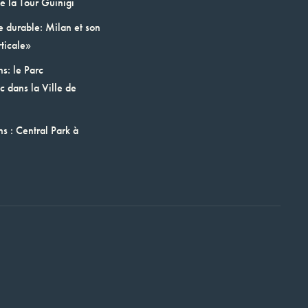
e la Tour Guinigi
e durable: Milan et son
ticale»
ns: le Parc
 dans la Ville de
ns : Central Park à