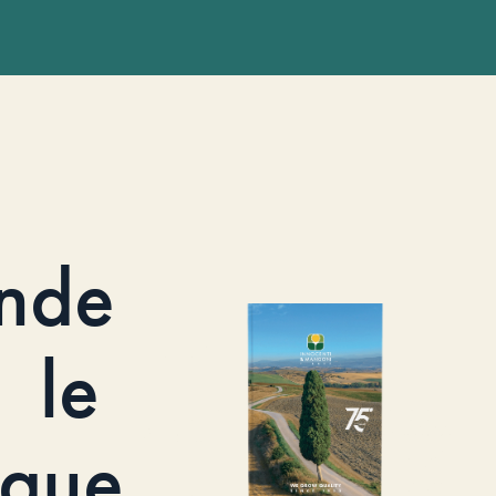
nde
le
ogue