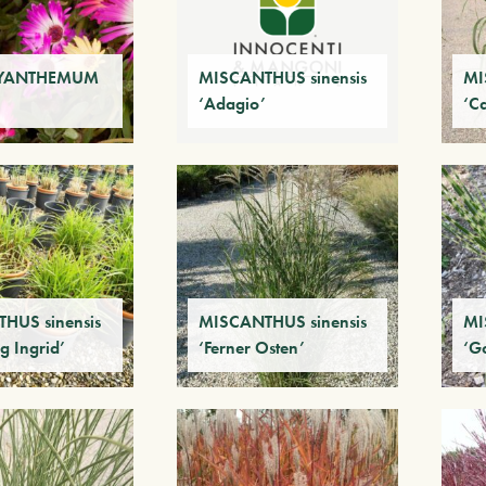
YANTHEMUM
MISCANTHUS sinensis
MI
‘Adagio’
‘C
HUS sinensis
MISCANTHUS sinensis
MI
g Ingrid’
‘Ferner Osten’
‘G