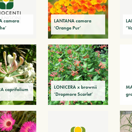
A camara
LANTANA camara
LA
he’
‘Orange Pur’
‘V
LONICERA x brownii
M
A caprifolium
‘Dropmore Scarlet’
gra