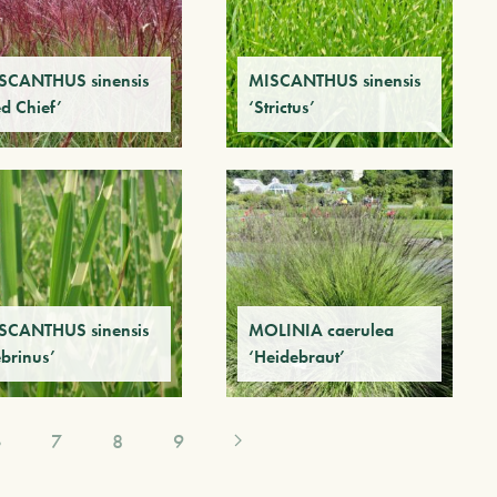
SCANTHUS sinensis
MISCANTHUS sinensis
d Chief’
‘Strictus’
SCANTHUS sinensis
MOLINIA caerulea
ebrinus’
‘Heidebraut’
6
7
8
9