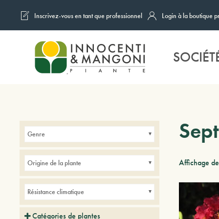
Inscrivez-vous en tant que professionnel
Login à la boutique p
Skip to main content
SOCIÉT
Sep
Genre
Affichage d
Origine de la plante
Résistance climatique
Catégories de plantes