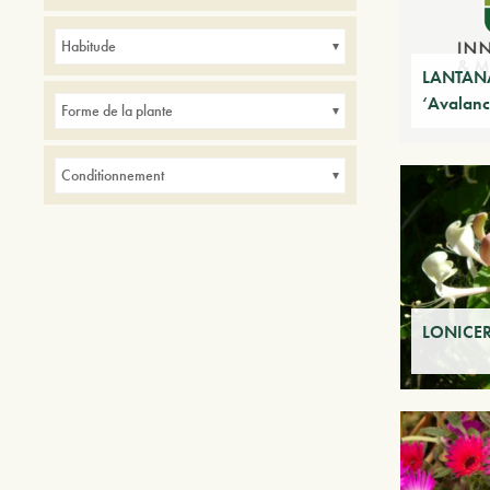
Avenues
Balcons
Bordures
Haies
Habitude
intérieur
Parcs
Petits jardins
LANTAN
‘Avalanc
Forme de la plante
Conditionnement
LONICER