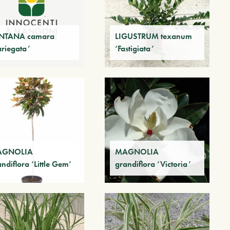
NTANA camara
LIGUSTRUM texanum
ariegata’
‘Fastigiata’
AGNOLIA
MAGNOLIA
ndiflora ‘Little Gem’
grandiflora ‘Victoria’