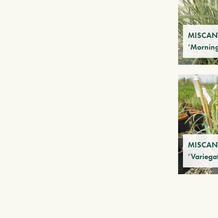
MISCANT
‘Morning
MISCANT
‘Variega