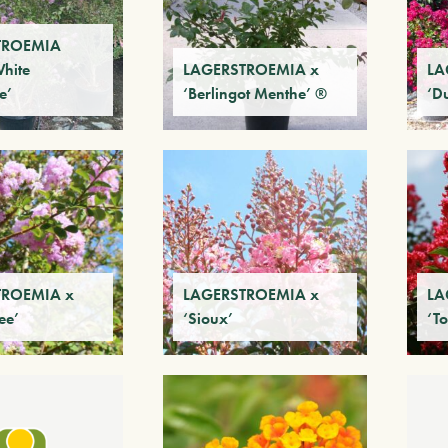
TROEMIA
White
LAGERSTROEMIA x
LA
e’
‘Berlingot Menthe’ ®
‘D
TROEMIA x
LAGERSTROEMIA x
LA
ee’
‘Sioux’
‘To