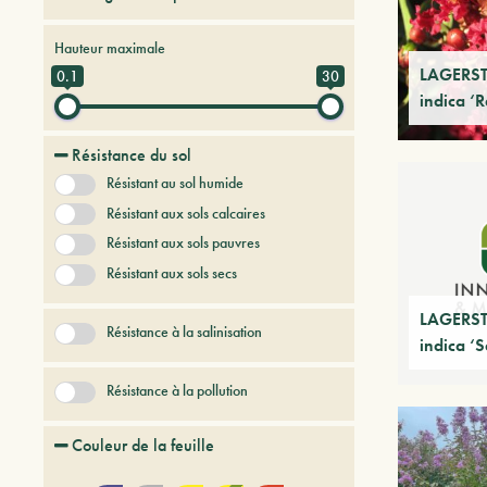
Arbres et arbustes à feuilles caduques
Hauteur maximale
Arbres et arbustes persistants
LAGERS
0.1
30
indica ‘
Arbres et Plantes du futur
Conifères
Graminees
Résistance du sol
Herbes vivaces
Lianes
Résistant au sol humide
Palmé et succulent
Sans catégorie
Résistant aux sols calcaires
Résistant aux sols pauvres
Résistant aux sols secs
LAGERS
Résistance à la salinisation
indica ‘
Résistance à la pollution
Couleur de la feuille