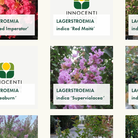
TROEMIA
LAGERSTROEMIA
LA
Red Imperator’
indica ‘Red Maitè’
in
TROEMIA
LAGERSTROEMIA
LA
Seaburn’
indica ‘Superviolacea’
ind