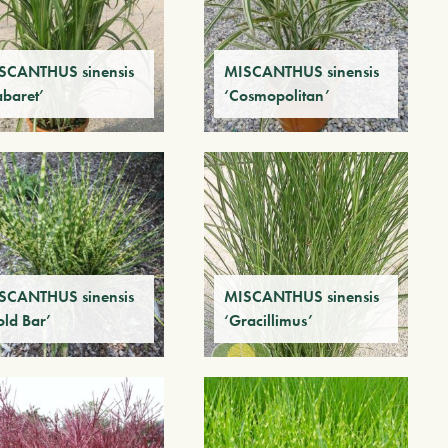
SCANTHUS sinensis
MISCANTHUS sinensis
abaret’
‘Cosmopolitan’
SCANTHUS sinensis
MISCANTHUS sinensis
old Bar’
‘Gracillimus’