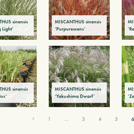
HUS sinensis
MISCANTHUS sinensis
MI
 Light’
‘Purpurescens’
‘Re
HUS sinensis
MISCANTHUS sinensis
MI
tus’
‘Yakushima Dwarf’
‘Z
1
…
3
4
5